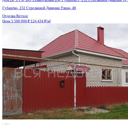
Дом 2к, 1/1 К, ВО, Семилукский р-н, Губарёво с, 232 Стрелков
Губарёво, 232 Стрелковой Дивизии Улица, 48
Отделка
Ветхое
Цена 5 500 000 ₽
124 434 ₽/м²