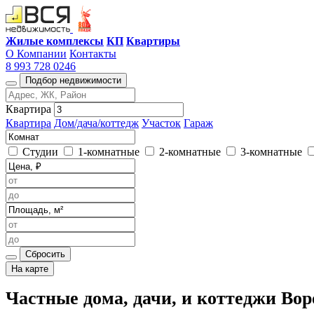
Жилые комплексы
КП
Квартиры
О Компании
Контакты
8 993 728 0246
Подбор недвижимости
Квартира
Квартира
Дом/дача/коттедж
Участок
Гараж
Студии
1-комнатные
2-комнатные
3-комнатные
Сбросить
На карте