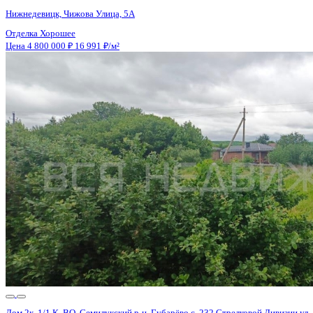
Дом 8к, 2 К, ВО, Нижнедевицкий р-н, Нижнедевицк с, Чижова у
Нижнедевицк, Чижова Улица, 5А
Отделка
Хорошее
Цена 4 800 000 ₽
16 991 ₽/м²