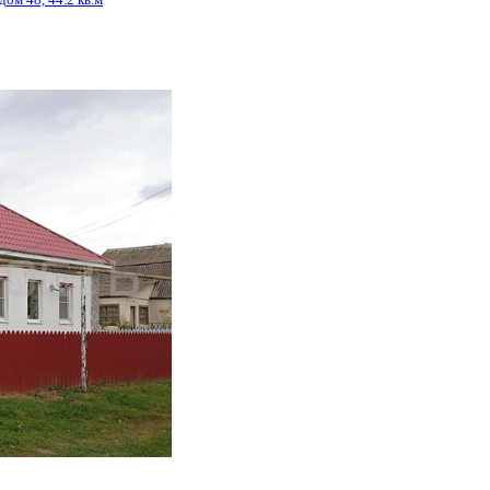
ой Дивизии ул, дом 48, 44.2 кв.м