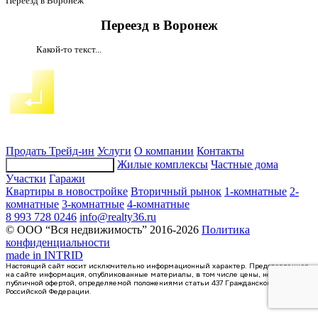
Главная
Переезд в Воронеж
Переезд в Воронеж
Какой-то текст...
Продать
Трейд-ин
Услуги
О компании
Контакты
Жилые комплексы
Частные дома
Подбор недвижимости
Участки
Гаражи
Квартиры в новостройке
Вторичный рынок
1-комнатные
2-
комнатные
3-комнатные
4-комнатные
8 993 728 0246
info@realty36.ru
© ООО “Вся недвижимость” 2016-2026
Политика
конфиденциальности
made in
INTRID
Настоящий сайт носит исключительно информационный характер. Представленная
на сайте информация, опубликованные материалы, в том числе цены, не являются
публичной офертой, определяемой положениями статьи 437 Гражданского кодекса
Российской Федерации.