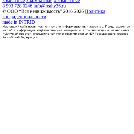
комнатные
3-комнатные
4-комнатные
8 993 728 0246
info@realty36.ru
© ООО “Вся недвижимость” 2016-2026
Политика
конфиденциальности
made in
INTRID
Настоящий сайт носит исключительно информационный характер. Представленная
на сайте информация, опубликованные материалы, в том числе цены, не являются
публичной офертой, определяемой положениями статьи 437 Гражданского кодекса
Российской Федерации.
4 кв 2026
1-комнатная квартира, 38кв.м
Воронеж, Федора Тютчева ул., д. 93/4