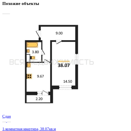
Базовая цена:
4 587 900 ₽
124 098 ₽/м²
Семейная ипотека
от 22 005 ₽/мес
Ипотека
от 53 665 ₽/мес
?
Расчет цены приблизительный, за более точной информаци
обращайтесь к менеджеру
Шахматка
Забронировать
ЖК
ЖК 8 Элемент
Корпус
Этап 1 позиция 3
Срок сдачи
3 кв 2025
Тип дома
Монолитный
Этаж
6/15
№ Квартиры
69
Тип сделки
Первичная продажа