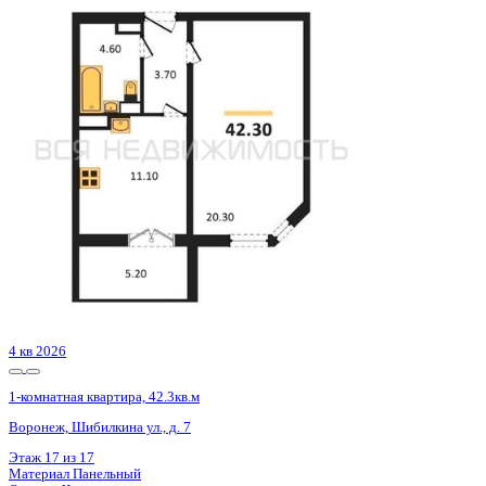
Сдан
1-комнатная квартира, 38.07кв.м
Воронеж, Ростовская ул., д. 18а
Этаж
11 из 15
Материал
Монолитный
Отделка
Черновая отделка
Цена 4 587 900 ₽
124 098 ₽/м²