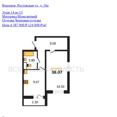
Общая площадь
36.97 м²
Строительная площадь
38.07 м²
Жилая площадь
14.50 м²
Площадь кухни
9.67 м²
Высота потолков
2.80 м
Отделка
Черновая отделка
Санузел
Совмещенный
Кладовка
Нет
Лифт
Да
Изолированные комнаты
Да
Онлайн показ
Да
Похожие объекты