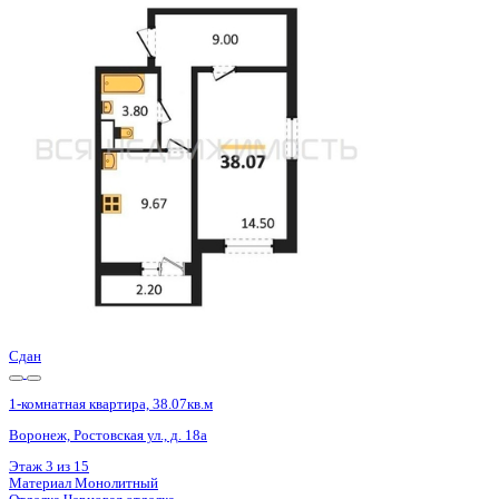
Базовая цена:
4 563 300 ₽
123 433 ₽/м²
Семейная ипотека
от 21 887 ₽/мес
Ипотека
от 53 378 ₽/мес
?
Расчет цены приблизительный, за более точной информаци
Шахматка
Забронировать
ЖК
ЖК 8 Элемент
Корпус
Этап 1 позиция 3
Срок сдачи
3 кв 2025
Тип дома
Монолитный
Этаж
10/15
№ Квартиры
133
Тип сделки
Первичная продажа
Общая площадь
36.97 м²
Строительная площадь
38.07 м²
Жилая площадь
14.50 м²
Площадь кухни
9.67 м²
Высота потолков
2.80 м