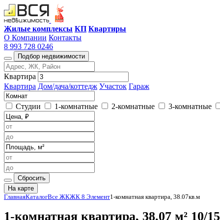
Жилые комплексы
КП
Квартиры
О Компании
Контакты
8 993 728 0246
Подбор недвижимости
Квартира
Квартира
Дом/дача/коттедж
Участок
Гараж
Студии
1-комнатные
2-комнатные
3-комнатные
Сбросить
На карте