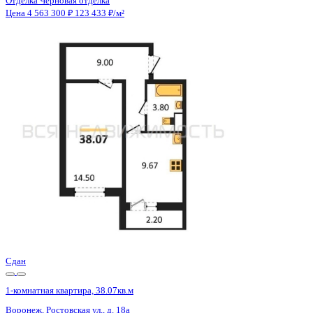
Отделка
Черновая отделка
Санузел
Совмещенный
Кладовка
Нет
Лифт
Да
Изолированные комнаты
Да
Онлайн показ
Да
Похожие объекты