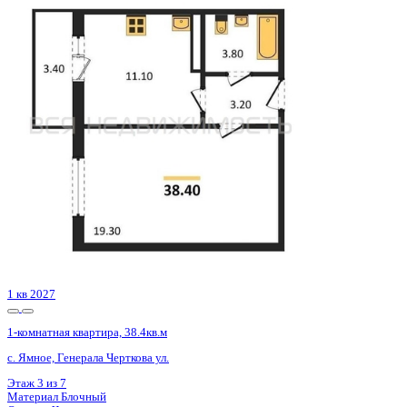
4 кв 2026
1-комнатная квартира, 46.9кв.м
Воронеж, Федора Тютчева ул., д. 107
Этаж
16 из 18
Материал
Монолитно-блочный
Отделка
Чистовая отделка
Цена 4 704 070 ₽
104 303 ₽/м²