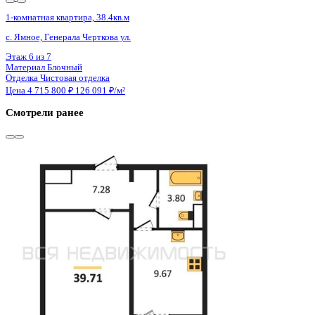
4 кв 2026
1-комнатная квартира, 46.9кв.м
Воронеж, Федора Тютчева ул., д. 107
Этаж
13 из 18
Материал
Монолитно-блочный
Отделка
Чистовая отделка
Цена 4 704 070 ₽
104 303 ₽/м²