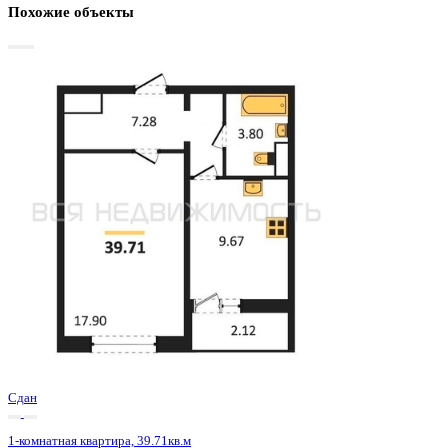
Базовая цена:
4 709 200 ₽
121 842 ₽/м²
Семейная ипотека
от 22 587 ₽/мес
Ипотека
от 55 084 ₽/мес
?
Расчет цены приблизительный, за более точной информаци
обращайтесь к менеджеру
Шахматка
Забронировать
ЖК
ЖК 8 Элемент
Корпус
Этап 1 позиция 3
Срок сдачи
3 кв 2025
Тип дома
Монолитный
Этаж
14/15
№ Квартиры
201
Тип сделки
Первичная продажа