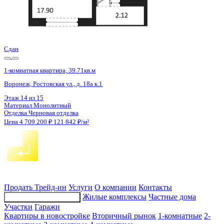
1 кв 2027
1-комнатная квартира, 38.4кв.м
с. Ямное, Генерала Черткова ул.
Этаж
3 из 7
Материал
Блочный
Отделка
Чистовая отделка
Цена 4 715 800 ₽
126 091 ₽/м²
Продать
Трейд-ин
Услуги
О компании
Контакты
Жилые комплексы
Частные дома
Подбор недвижимости
Участки
Гаражи
Квартиры в новостройке
Вторичный рынок
1-комнатные
2-