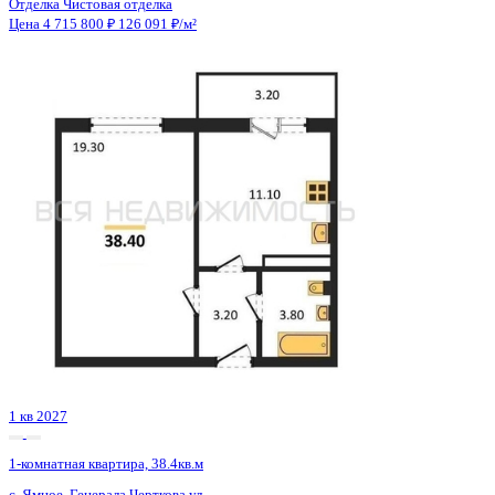
4 кв 2026
1-комнатная квартира, 46.9кв.м
Воронеж, Федора Тютчева ул., д. 107
Этаж
14 из 18
Материал
Монолитно-блочный
Отделка
Чистовая отделка