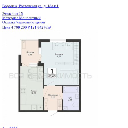
Общая площадь
38.65 м²
Строительная площадь
39.71 м²
Жилая площадь
17.90 м²
Площадь кухни
9.67 м²
Высота потолков
2.80 м
Отделка
Черновая отделка
Санузел
Совмещенный
Кладовка
Нет
Лифт
Да
Изолированные комнаты
Да
Онлайн показ
Да
Похожие объекты