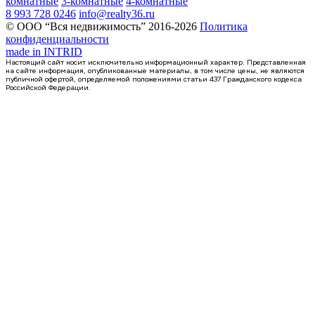
комнатные
3-комнатные
4-комнатные
8 993 728 0246
info@realty36.ru
© ООО “Вся недвижимость” 2016-2026
Политика
конфиденциальности
made in
INTRID
Настоящий сайт носит исключительно информационный характер. Представленная
на сайте информация, опубликованные материалы, в том числе цены, не являются
публичной офертой, определяемой положениями статьи 437 Гражданского кодекса
Российской Федерации.
1 кв 2027
1-комнатная квартира, 38.4кв.м
с. Ямное, Генерала Черткова ул.