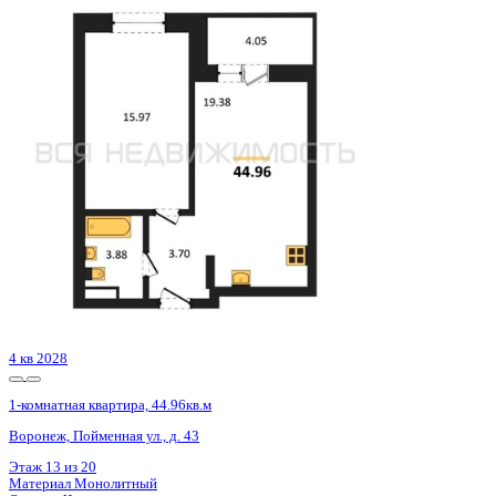
4 кв 2028
1-комнатная квартира, 44.96кв.м
Воронеж, Пойменная ул., д. 43
Этаж
4 из 20
Материал
Монолитный
Отделка
Черновая отделка
Цена 4 361 120 ₽
101 587 ₽/м²