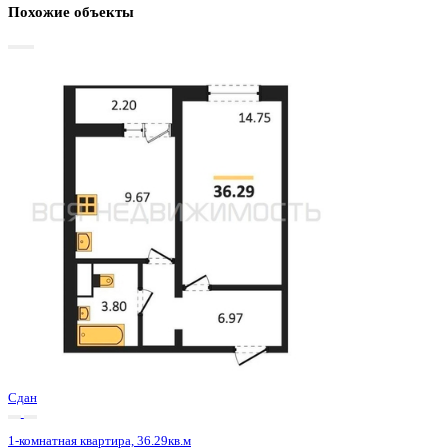
Базовая цена:
4 366 500 ₽
124 084 ₽/м²
Семейная ипотека
от 20 943 ₽/мес
Ипотека
от 51 076 ₽/мес
?
Расчет цены приблизительный, за более точной информаци
обращайтесь к менеджеру
Шахматка
Забронировать
ЖК
ЖК 8 Элемент
Корпус
Этап 1 позиция 3
Срок сдачи
3 кв 2025
Тип дома
Монолитный
Этаж
9/15
№ Квартиры
125
Тип сделки
Первичная продажа