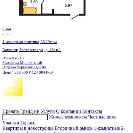
4 кв 2028
1-комнатная квартира, 44.96кв.м
Воронеж, Пойменная ул., д. 43
Этаж
13 из 20
Материал
Монолитный
Отделка
Черновая отделка
Цена 4 361 120 ₽
101 587 ₽/м²
Продать
Трейд-ин
Услуги
О компании
Контакты
Жилые комплексы
Частные дома
Подбор недвижимости
Участки
Гаражи
Квартиры в новостройке
Вторичный рынок
1-комнатные
2-