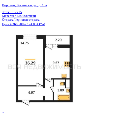
Общая площадь
35.19 м²
Строительная площадь
36.29 м²
Жилая площадь
14.75 м²
Площадь кухни
9.67 м²
Высота потолков
2.80 м
Отделка
Черновая отделка
Санузел
Совмещенный
Кладовка
Нет
Лифт
Да
Изолированные комнаты
Да
Онлайн показ
Да
Похожие объекты