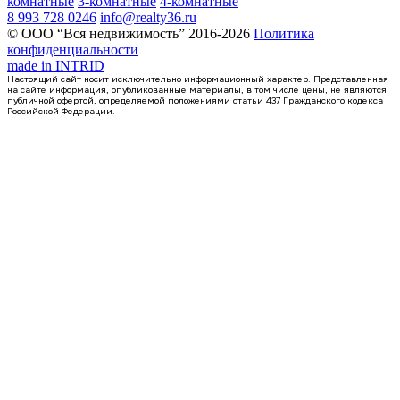
комнатные
3-комнатные
4-комнатные
8 993 728 0246
info@realty36.ru
© ООО “Вся недвижимость” 2016-2026
Политика
конфиденциальности
made in
INTRID
Настоящий сайт носит исключительно информационный характер. Представленная
на сайте информация, опубликованные материалы, в том числе цены, не являются
публичной офертой, определяемой положениями статьи 437 Гражданского кодекса
Российской Федерации.
4 кв 2028
1-комнатная квартира, 44.96кв.м
Воронеж, Пойменная ул., д. 43