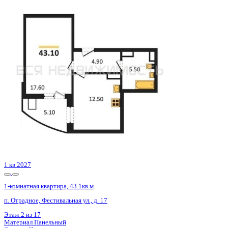
Сдан
1-комнатная квартира, 36.24кв.м
Воронеж, Ростовская ул., д. 18а к.1
Этаж
15 из 15
Материал
Монолитный
Отделка
Черновая отделка
Цена 4 354 200 ₽
123 734 ₽/м²