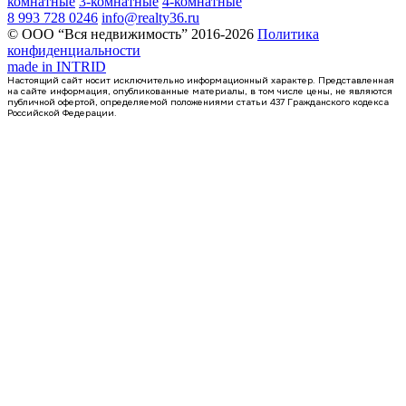
комнатные
3-комнатные
4-комнатные
8 993 728 0246
info@realty36.ru
© ООО “Вся недвижимость” 2016-2026
Политика
конфиденциальности
made in
INTRID
Настоящий сайт носит исключительно информационный характер. Представленная
на сайте информация, опубликованные материалы, в том числе цены, не являются
публичной офертой, определяемой положениями статьи 437 Гражданского кодекса
Российской Федерации.
1 кв 2027
1-комнатная квартира, 43.1кв.м
п. Отрадное, Фестивальная ул., д. 17