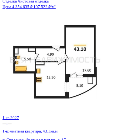
Сдан
1-комнатная квартира, 36.29кв.м
Воронеж, Ростовская ул., д. 18а к.1
Этаж
14 из 15
Материал
Монолитный
Отделка
Черновая отделка