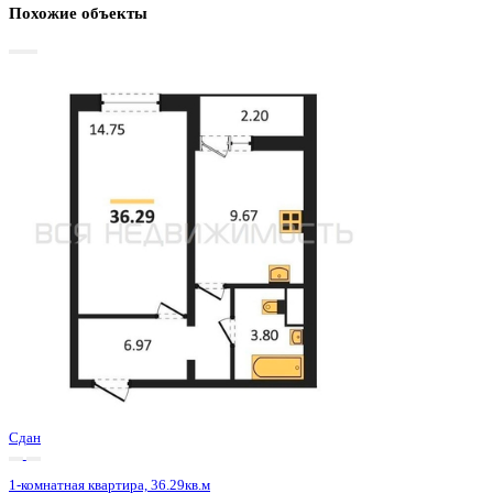
Базовая цена:
4 354 200 ₽
123 734 ₽/м²
Семейная ипотека
от 20 885 ₽/мес
Ипотека
от 50 932 ₽/мес
?
Расчет цены приблизительный, за более точной информаци
обращайтесь к менеджеру
Шахматка
Забронировать
ЖК
ЖК 8 Элемент
Корпус
Этап 1 позиция 3
Срок сдачи
3 кв 2025
Тип дома
Монолитный
Этаж
13/15
№ Квартиры
189
Тип сделки
Первичная продажа