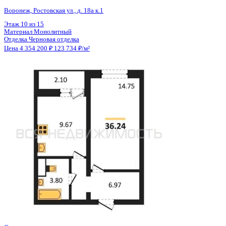
Общая площадь
35.19 м²
Строительная площадь
36.29 м²
Жилая площадь
14.75 м²
Площадь кухни
9.67 м²
Высота потолков
2.80 м
Отделка
Черновая отделка
Санузел
Совмещенный
Кладовка
Нет
Лифт
Да
Изолированные комнаты
Да
Онлайн показ
Да
Похожие объекты