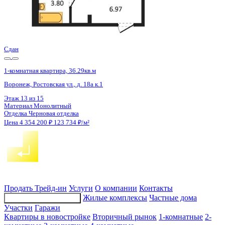
1 кв 2027
1-комнатная квартира, 43.1кв.м
п. Отрадное, Фестивальная ул., д. 17
Этаж
2 из 17
Материал
Панельный
Отделка
Чистовая отделка
Цена 4 354 635 ₽
107 522 ₽/м²
Продать
Трейд-ин
Услуги
О компании
Контакты
Жилые комплексы
Частные дома
Подбор недвижимости
Участки
Гаражи
Квартиры в новостройке
Вторичный рынок
1-комнатные
2-