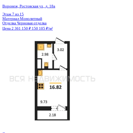
Общая площадь
15.71 м²
Строительная площадь
16.81 м²
Жилая площадь
9.67 м²
Площадь кухни
2.00 м²
Высота потолков
2.80 м
Отделка
Черновая отделка
Санузел
Совмещенный
Кладовка
Нет
Лифт
Да
Изолированные комнаты
Да
Онлайн показ
Да
Похожие объекты