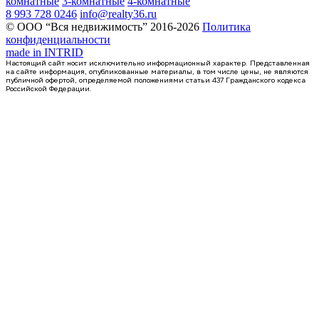
комнатные
3-комнатные
4-комнатные
8 993 728 0246
info@realty36.ru
© ООО “Вся недвижимость” 2016-2026
Политика
конфиденциальности
made in
INTRID
Настоящий сайт носит исключительно информационный характер. Представленная
на сайте информация, опубликованные материалы, в том числе цены, не являются
публичной офертой, определяемой положениями статьи 437 Гражданского кодекса
Российской Федерации.
Сдан
квартира-студия, 16,82кв.м.
Воронеж, Ростовская ул., д. 18а