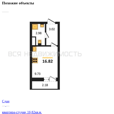
Базовая цена:
2 361 150 ₽
150 296 ₽/м²
Семейная ипотека
от 11 325 ₽/мес
Ипотека
от 27 619 ₽/мес
?
Расчет цены приблизительный, за более точной информаци
обращайтесь к менеджеру
Шахматка
Забронировать
ЖК
ЖК 8 Элемент
Корпус
Этап 1 позиция 3
Срок сдачи
3 кв 2025
Тип дома
Монолитный
Этаж
3/15
№ Квартиры
27
Тип сделки
Первичная продажа