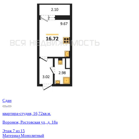
Сдан
квартира-студия, 16,82кв.м.
Воронеж, Ростовская ул., д. 18а
Этаж
11 из 15
Материал
Монолитный
Отделка
Черновая отделка
Цена 2 361 150 ₽
150 105 ₽/м²