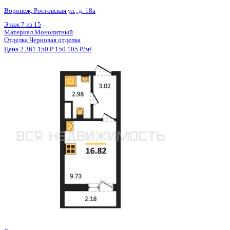
Общая площадь
15.71 м²
Строительная площадь
16.81 м²
Жилая площадь
9.67 м²
Площадь кухни
2.00 м²
Высота потолков
2.80 м
Отделка
Черновая отделка
Санузел
Совмещенный
Кладовка
Нет
Лифт
Да
Изолированные комнаты
Да
Онлайн показ
Да
Похожие объекты