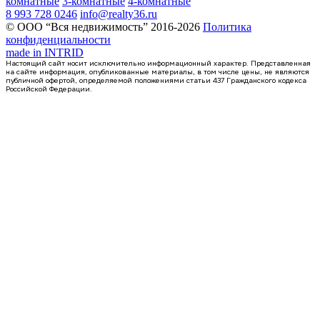
комнатные
3-комнатные
4-комнатные
8 993 728 0246
info@realty36.ru
© ООО “Вся недвижимость” 2016-2026
Политика
конфиденциальности
made in
INTRID
Настоящий сайт носит исключительно информационный характер. Представленная
на сайте информация, опубликованные материалы, в том числе цены, не являются
публичной офертой, определяемой положениями статьи 437 Гражданского кодекса
Российской Федерации.
Сдан
квартира-студия, 16,82кв.м.
Воронеж, Ростовская ул., д. 18а