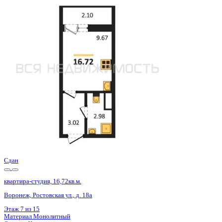
Сдан
квартира-студия, 16,82кв.м.
Воронеж, Ростовская ул., д. 18а
Этаж
11 из 15
Материал
Монолитный
Отделка
Черновая отделка
Цена 2 361 150 ₽
150 105 ₽/м²