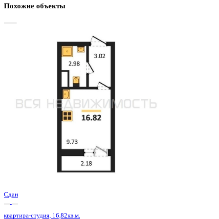
Базовая цена:
2 361 150 ₽
150 296 ₽/м²
Семейная ипотека
от 11 325 ₽/мес
Ипотека
от 27 619 ₽/мес
?
Расчет цены приблизительный, за более точной информаци
обращайтесь к менеджеру
Шахматка
Забронировать
ЖК
ЖК 8 Элемент
Корпус
Этап 1 позиция 3
Срок сдачи
3 кв 2025
Тип дома
Монолитный
Этаж
4/15
№ Квартиры
43
Тип сделки
Первичная продажа