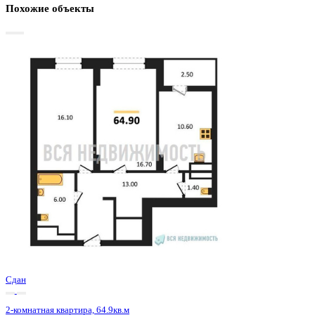
Базовая цена:
10 044 000 ₽
158 173 ₽/м²
Семейная ипотека
от 48 175 ₽/мес
Ипотека
от 117 486 ₽/мес
?
Расчет цены приблизительный, за более точной информаци
обращайтесь к менеджеру
Шахматка
Забронировать
ЖК
ЖД Урицкий
Корпус
ЖД Урицкий
Срок сдачи
3 кв 2025
Тип дома
Монолитно-блочный
Этаж
24/25
№ Квартиры
326
Тип сделки
Первичная продажа