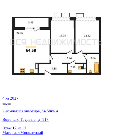
Сдан
2-комнатная квартира, 64.9кв.м
Воронеж, Урицкого ул., д. 135
Этаж
23 из 25
Материал
Монолитно-блочный
Отделка
Предчистовая отделка
Цена 10 044 000 ₽
157 925 ₽/м²