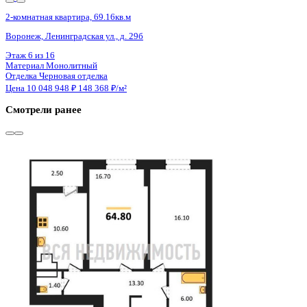
4 кв 2026
2-комнатная квартира, 66.38кв.м
Воронеж, Московский пр-кт, д. 138
Этаж
2 из 20
Материал
Монолитный
Отделка
Предчистовая отделка
Цена 10 043 294 ₽
154 989 ₽/м²