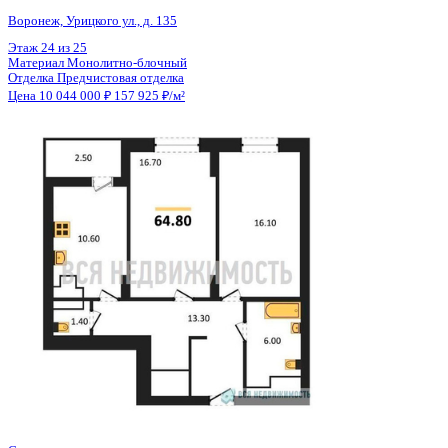
Общая площадь
63.50 м²
Строительная площадь
64.80 м²
Жилая площадь
32.80 м²
Площадь кухни
10.60 м²
Высота потолков
2.74 м
Отделка
Предчистовая отделка
Санузел
Несколько
Кладовка
Нет
Лифт
Да
Изолированные комнаты
Да
Онлайн показ
Да
Похожие объекты