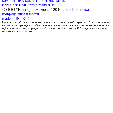
комнатные
3-комнатные
4-комнатные
8 993 728 0246
info@realty36.ru
© ООО “Вся недвижимость” 2016-2026
Политика
конфиденциальности
made in
INTRID
Настоящий сайт носит исключительно информационный характер. Представленная
на сайте информация, опубликованные материалы, в том числе цены, не являются
публичной офертой, определяемой положениями статьи 437 Гражданского кодекса
Российской Федерации.
4 кв 2026
2-комнатная квартира, 62.06кв.м
Воронеж, Московский пр-кт, д. 138