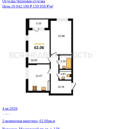
Сдан
2-комнатная квартира, 64.8кв.м
Воронеж, Урицкого ул., д. 135
Этаж
25 из 25
Материал
Монолитно-блочный
Отделка
Предчистовая отделка