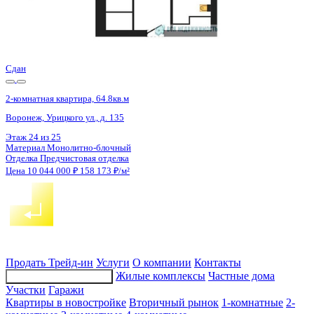
4 кв 2027
2-комнатная квартира, 64.58кв.м
Воронеж, Труда пр., д. 117
Этаж
17 из 17
Материал
Монолитный
Отделка
Черновая отделка
Цена 10 042 190 ₽
159 958 ₽/м²
Продать
Трейд-ин
Услуги
О компании
Контакты
Жилые комплексы
Частные дома
Подбор недвижимости
Участки
Гаражи
Квартиры в новостройке
Вторичный рынок
1-комнатные
2-