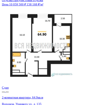
Отделка
Предчистовая отделка
Санузел
Несколько
Кладовка
Нет
Лифт
Да
Изолированные комнаты
Да
Онлайн показ
Да
Похожие объекты