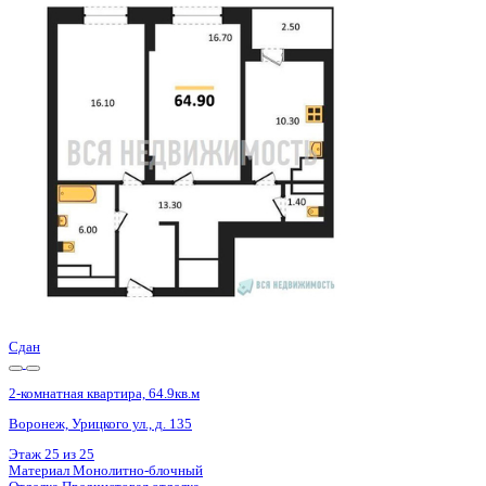
Базовая цена:
10 059 500 ₽
158 168 ₽/м²
Семейная ипотека
от 48 249 ₽/мес
Ипотека
от 117 667 ₽/мес
?
Расчет цены приблизительный, за более точной информаци
Шахматка
Забронировать
ЖК
ЖД Урицкий
Корпус
ЖД Урицкий
Срок сдачи
3 кв 2025
Тип дома
Монолитно-блочный
Этаж
23/25
№ Квартиры
151
Тип сделки
Первичная продажа
Общая площадь
63.60 м²
Строительная площадь
64.90 м²
Жилая площадь
32.80 м²
Площадь кухни
10.30 м²
Высота потолков
2.74 м