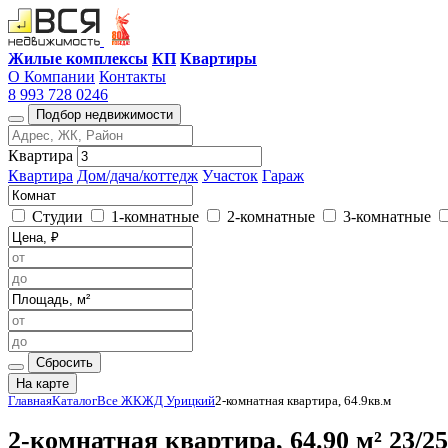
Жилые комплексы
КП
Квартиры
О Компании
Контакты
8 993 728 0246
Подбор недвижимости
Квартира
Квартира
Дом/дача/коттедж
Участок
Гараж
Студии
1-комнатные
2-комнатные
3-комнатные
Сбросить
На карте