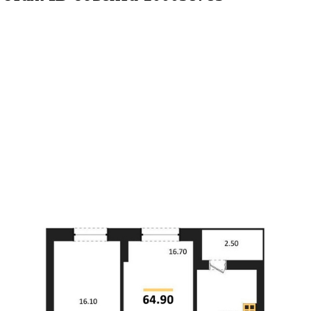
.9кв.м
м² 23/25 этаж
ID объекта 1000