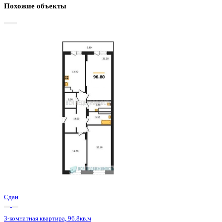
Базовая цена:
14 132 800 ₽
150 509 ₽/м²
Семейная ипотека
от 67 787 ₽/мес
Ипотека
от 165 313 ₽/мес
?
Расчет цены приблизительный, за более точной информаци
обращайтесь к менеджеру
Шахматка
Забронировать
ЖК
ЖД Урицкий
Корпус
ЖД Урицкий
Срок сдачи
3 кв 2025
Тип дома
Монолитно-блочный
Этаж
18/25
№ Квартиры
118
Тип сделки
Первичная продажа