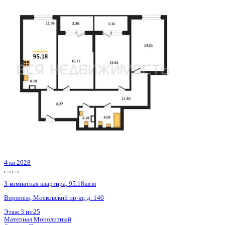
Сдан
3-комнатная квартира, 96.7кв.м
Воронеж, Урицкого ул., д. 135
Этаж
19 из 25
Материал
Монолитно-блочный
Отделка
Предчистовая отделка
Цена 14 118 200 ₽
150 514 ₽/м²