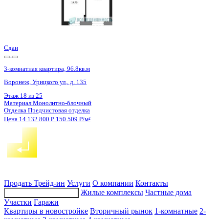
4 кв 2028
3-комнатная квартира, 95.18кв.м
Воронеж, Московский пр-кт, д. 140
Этаж
3 из 25
Материал
Монолитный
Отделка
Предчистовая отделка
Цена 14 102 453 ₽
153 588 ₽/м²
Продать
Трейд-ин
Услуги
О компании
Контакты
Жилые комплексы
Частные дома
Подбор недвижимости
Участки
Гаражи
Квартиры в новостройке
Вторичный рынок
1-комнатные
2-