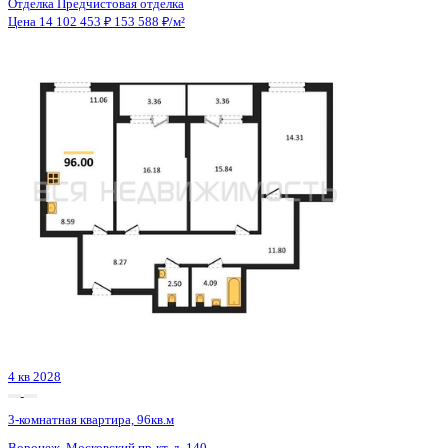
Сдан
3-комнатная квартира, 96.7кв.м
Воронеж, Урицкого ул., д. 135
Этаж
20 из 25
Материал
Монолитно-блочный
Отделка
Предчистовая отделка