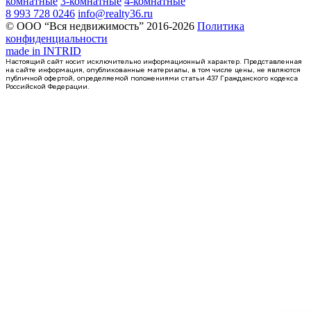
комнатные
3-комнатные
4-комнатные
8 993 728 0246
info@realty36.ru
© ООО “Вся недвижимость” 2016-2026
Политика
конфиденциальности
made in
INTRID
Настоящий сайт носит исключительно информационный характер. Представленная
на сайте информация, опубликованные материалы, в том числе цены, не являются
публичной офертой, определяемой положениями статьи 437 Гражданского кодекса
Российской Федерации.
4 кв 2028
3-комнатная квартира, 96кв.м
Воронеж, Московский пр-кт, д. 140