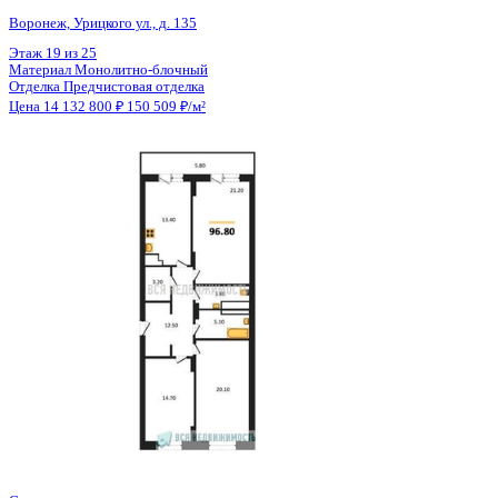
Общая площадь
93.90 м²
Строительная площадь
96.80 м²
Жилая площадь
56.00 м²
Площадь кухни
13.40 м²
Высота потолков
2.74 м
Отделка
Предчистовая отделка
Санузел
Раздельный
Кладовка
Да
Лифт
Да
Изолированные комнаты
Да
Онлайн показ
Да
Похожие объекты