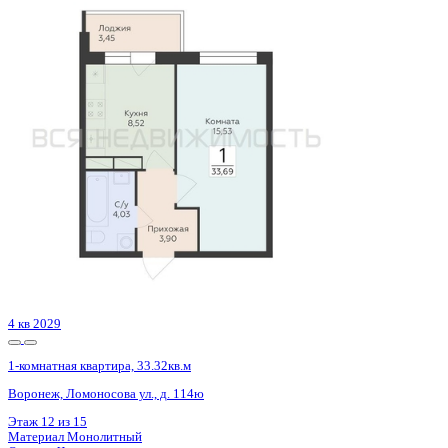
Сдан
1-комнатная квартира, 40.69кв.м
Воронеж, Покровская ул., д. 17 к.3
Этаж
15 из 19
Материал
Монолитный
Отделка
Черновая отделка
Цена 5 179 837 ₽
131 501 ₽/м²