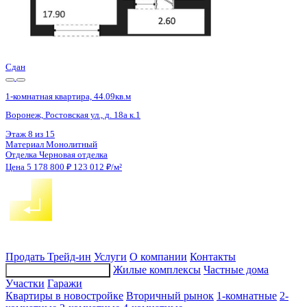
4 кв 2029
1-комнатная квартира, 33.32кв.м
Воронеж, Ломоносова ул., д. 114ю
Этаж
12 из 15
Материал
Монолитный
Отделка
Черновая отделка
Цена 5 183 206 ₽
162 076 ₽/м²
Продать
Трейд-ин
Услуги
О компании
Контакты
Жилые комплексы
Частные дома
Подбор недвижимости
Участки
Гаражи
Квартиры в новостройке
Вторичный рынок
1-комнатные
2-