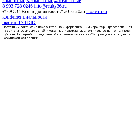
комнатные
3-комнатные
4-комнатные
8 993 728 0246
info@realty36.ru
© ООО “Вся недвижимость” 2016-2026
Политика
конфиденциальности
made in
INTRID
Настоящий сайт носит исключительно информационный характер. Представленная
на сайте информация, опубликованные материалы, в том числе цены, не являются
публичной офертой, определяемой положениями статьи 437 Гражданского кодекса
Российской Федерации.
4 кв 2029
1-комнатная квартира, 33.32кв.м
Воронеж, Ломоносова ул., д. 114ю