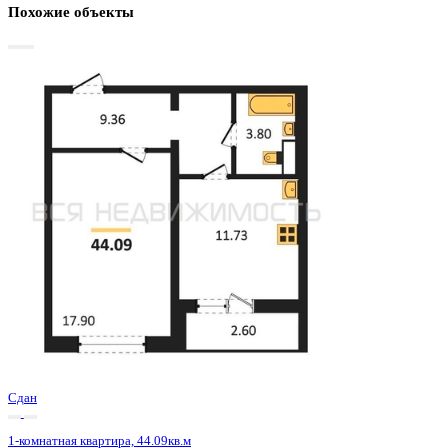
Базовая цена:
5 178 800 ₽
123 012 ₽/м²
Семейная ипотека
от 24 840 ₽/мес
Ипотека
от 60 577 ₽/мес
?
Расчет цены приблизительный, за более точной информаци
обращайтесь к менеджеру
Шахматка
Забронировать
ЖК
ЖК 8 Элемент
Корпус
Этап 1 позиция 3
Срок сдачи
3 кв 2025
Тип дома
Монолитный
Этаж
8/15
№ Квартиры
104
Тип сделки
Первичная продажа