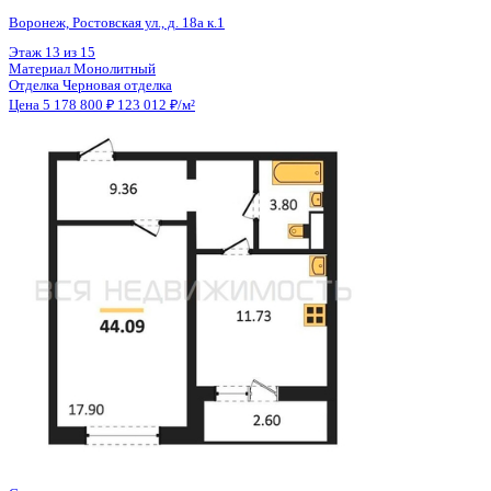
Общая площадь
42.10 м²
Строительная площадь
44.09 м²
Жилая площадь
17.90 м²
Площадь кухни
11.30 м²
Высота потолков
2.80 м
Отделка
Черновая отделка
Санузел
Совмещенный
Кладовка
Нет
Лифт
Да
Изолированные комнаты
Да
Онлайн показ
Да
Похожие объекты