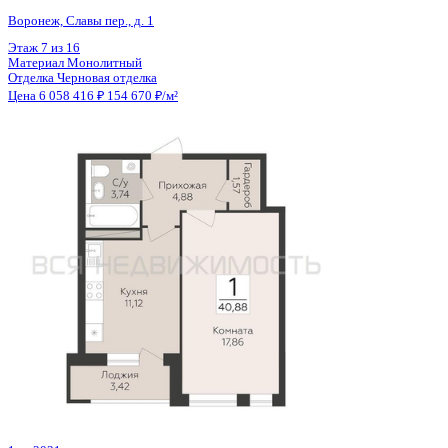
Общая площадь
48.70 м²
Строительная площадь
50.50 м²
Жилая площадь
19.80 м²
Площадь кухни
10.65 м²
Высота потолков
2.68 м
Отделка
Предчистовая отделка
Санузел
Совмещенный
Кладовка
Да
Лифт
Да
Изолированные комнаты
Да
Онлайн показ
Да
Похожие объекты