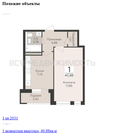
Базовая цена:
6 060 000 ₽
124 435 ₽/м²
Семейная ипотека
от 29 066 ₽/мес
Ипотека
от 70 885 ₽/мес
?
Расчет цены приблизительный, за более точной информаци
обращайтесь к менеджеру
Шахматка
Забронировать
ЖК
ЖК Зелёная Долина
Корпус
Позиция 8 секции 5-6
Срок сдачи
4 кв 2024
Тип дома
Кирпичный
Этаж
1/16
№ Квартиры
288
Тип сделки
Первичная продажа