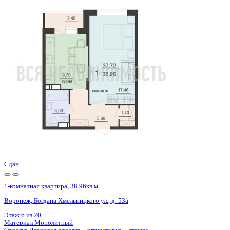
Базовая цена:
4 160 928 ₽
110 311 ₽/м²
Семейная ипотека
от 19 957 ₽/мес
Ипотека
от 48 671 ₽/мес
?
Расчет цены приблизительный, за более точной информаци
Шахматка
Забронировать
ЖК
ЖД Чехов
Корпус
ЖД Чехов
Срок сдачи
4 кв 2025
Тип дома
Монолитный
Этаж
9/20
№ Квартиры
91
Тип сделки
Первичная продажа
Общая площадь
37.72 м²
Строительная площадь
38.96 м²
Жилая площадь
17.46 м²
Площадь кухни
9.70 м²
Высота потолков
2.55 м