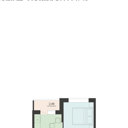
6кв.м
м² 9/20 этаж
ID объекта 10006