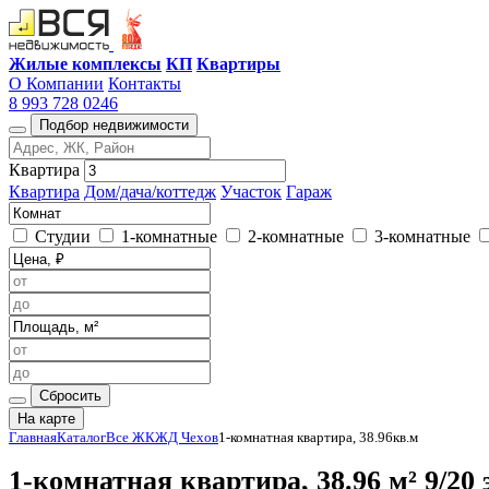
Жилые комплексы
КП
Квартиры
О Компании
Контакты
8 993 728 0246
Подбор недвижимости
Квартира
Квартира
Дом/дача/коттедж
Участок
Гараж
Студии
1-комнатные
2-комнатные
3-комнатные
Сбросить
На карте