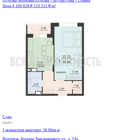
Отделка
Черновая отделка + штукатурка + стяжка
Санузел
Совмещенный
Кладовка
Да
Лифт
Да
Изолированные комнаты
Да
Онлайн показ
Да
Похожие объекты