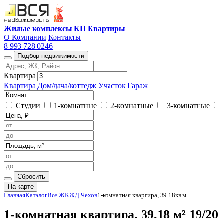
Жилые комплексы
КП
Квартиры
О Компании
Контакты
8 993 728 0246
Подбор недвижимости
Квартира
Квартира
Дом/дача/коттедж
Участок
Гараж
Студии
1-комнатные
2-комнатные
3-комнатные
Сбросить
На карте