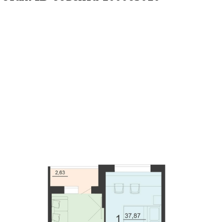
8кв.м
м² 19/20 этаж
ID объекта 1000