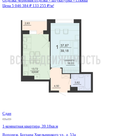
Отделка
Черновая отделка + штукатурка + стяжка
Санузел
Совмещенный
Кладовка
Нет
Лифт
Да
Изолированные комнаты
Да
Онлайн показ
Да
Похожие объекты