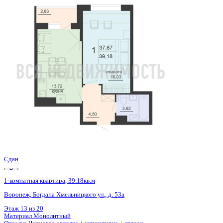
Базовая цена:
5 046 384 ₽
133 255 ₽/м²
Семейная ипотека
от 24 204 ₽/мес
Ипотека
от 59 028 ₽/мес
?
Расчет цены приблизительный, за более точной информаци
Шахматка
Забронировать
ЖК
ЖД Чехов
Корпус
ЖД Чехов
Срок сдачи
4 кв 2025
Тип дома
Монолитный
Этаж
19/20
№ Квартиры
540
Тип сделки
Первичная продажа
Общая площадь
37.87 м²
Строительная площадь
39.18 м²
Жилая площадь
16.03 м²
Площадь кухни
13.72 м²
Высота потолков
2.55 м