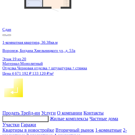
4 кв 2026
1-комнатная квартира, 40.7кв.м
Воронеж, Федора Тютчева ул., д. 93/4
Этаж
14 из 18
Материал
Монолитно-блочный
Отделка
Предчистовая отделка
Цена 4 666 625 ₽
119 047 ₽/м²
Продать
Трейд-ин
Услуги
О компании
Контакты
Жилые комплексы
Частные дома
Подбор недвижимости
Участки
Гаражи
Квартиры в новостройке
Вторичный рынок
1-комнатные
2-