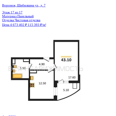
Общая площадь
35.09 м²
Строительная площадь
36.38 м²
Жилая площадь
15.78 м²
Площадь кухни
10.66 м²
Высота потолков
2.55 м
Отделка
Черновая отделка + штукатурка + стяжка
Санузел
Совмещенный
Кладовка
Нет
Лифт
Да
Изолированные комнаты
Да
Онлайн показ
Да
Похожие объекты