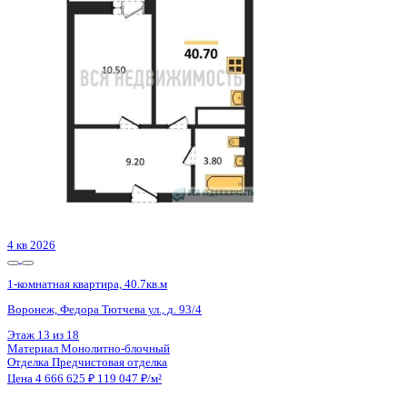
с. Ямное, Генерала Черткова ул.
Этаж
6 из 7
Материал
Блочный
Отделка
Чистовая отделка
Цена 4 666 677 ₽
126 126 ₽/м²