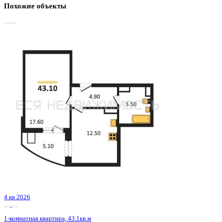
Базовая цена:
4 671 192 ₽
133 120 ₽/м²
Семейная ипотека
от 22 405 ₽/мес
Ипотека
от 54 640 ₽/мес
?
Расчет цены приблизительный, за более точной информаци
обращайтесь к менеджеру
Шахматка
Забронировать
ЖК
ЖД Чехов
Корпус
ЖД Чехов
Срок сдачи
4 кв 2025
Тип дома
Монолитный
Этаж
19/20
№ Квартиры
542
Тип сделки
Первичная продажа