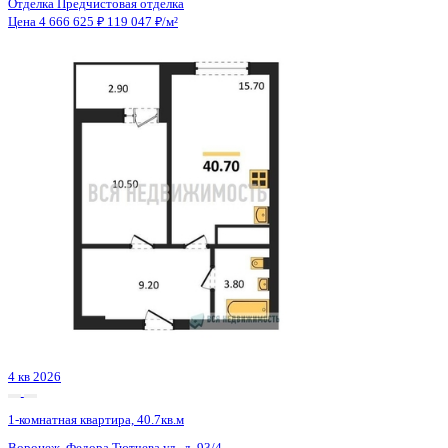
4 кв 2026
1-комнатная квартира, 40.7кв.м
Воронеж, Федора Тютчева ул., д. 93/4
Этаж
12 из 18
Материал
Монолитно-блочный
Отделка
Предчистовая отделка