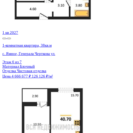
4 кв 2026
1-комнатная квартира, 43.1кв.м
Воронеж, Шибилкина ул., д. 7
Этаж
17 из 17
Материал
Панельный
Отделка
Чистовая отделка
Цена 4 673 402 ₽
115 393 ₽/м²