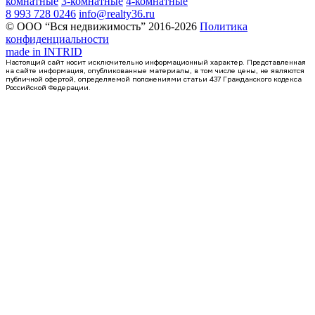
комнатные
3-комнатные
4-комнатные
8 993 728 0246
info@realty36.ru
© ООО “Вся недвижимость” 2016-2026
Политика
конфиденциальности
made in
INTRID
Настоящий сайт носит исключительно информационный характер. Представленная
на сайте информация, опубликованные материалы, в том числе цены, не являются
публичной офертой, определяемой положениями статьи 437 Гражданского кодекса
Российской Федерации.
4 кв 2026
1-комнатная квартира, 40.7кв.м
Воронеж, Федора Тютчева ул., д. 93/4