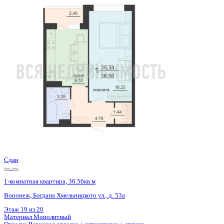
Базовая цена:
4 749 144 ₽
134 384 ₽/м²
Семейная ипотека
от 22 779 ₽/мес
Ипотека
от 55 551 ₽/мес
?
Расчет цены приблизительный, за более точной информаци
Шахматка
Забронировать
ЖК
ЖД Чехов
Корпус
ЖД Чехов
Срок сдачи
4 кв 2025
Тип дома
Монолитный
Этаж
20/20
№ Квартиры
939
Тип сделки
Первичная продажа
Общая площадь
35.34 м²
Строительная площадь
36.56 м²
Жилая площадь
16.23 м²
Площадь кухни
9.53 м²
Высота потолков
2.55 м