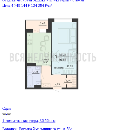
Отделка
Черновая отделка + штукатурка + стяжка
Санузел
Совмещенный
Кладовка
Да
Лифт
Да
Изолированные комнаты
Да
Онлайн показ
Да
Похожие объекты