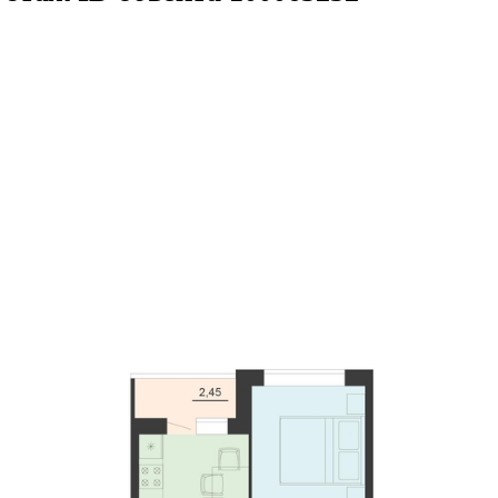
6кв.м
м² 20/20 этаж
ID объекта 1000