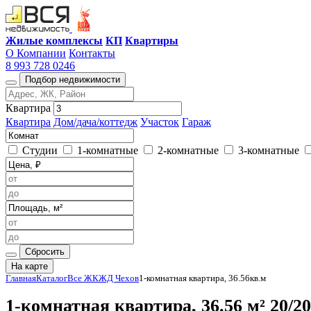
Жилые комплексы
КП
Квартиры
О Компании
Контакты
8 993 728 0246
Подбор недвижимости
Квартира
Квартира
Дом/дача/коттедж
Участок
Гараж
Студии
1-комнатные
2-комнатные
3-комнатные
Сбросить
На карте