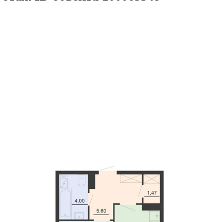
6кв.м
м² 18/20 этаж
ID объекта 1000