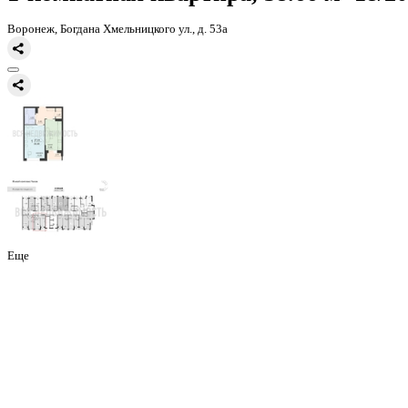
Главная
Каталог
Все ЖК
ЖД Чехов
1-комнатная квартира, 38.6
1-комнатная квартира, 38.66 
Воронеж, Богдана Хмельницкого ул., д. 53а