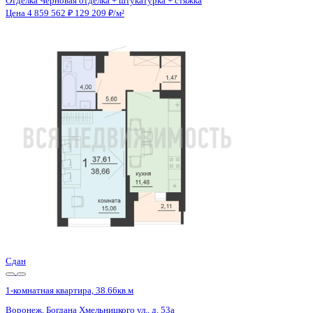
Отделка
Черновая отделка + штукатурка + стяжка
Санузел
Совмещенный
Кладовка
Да
Лифт
Да
Изолированные комнаты
Да
Онлайн показ
Да
Похожие объекты