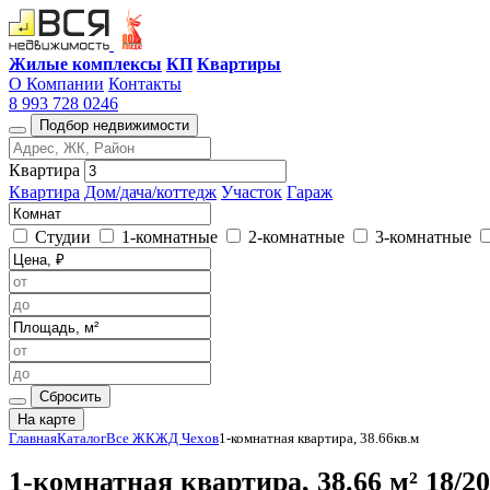
Жилые комплексы
КП
Квартиры
О Компании
Контакты
8 993 728 0246
Подбор недвижимости
Квартира
Квартира
Дом/дача/коттедж
Участок
Гараж
Студии
1-комнатные
2-комнатные
3-комнатные
Сбросить
На карте