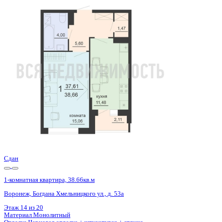
Базовая цена:
4 859 562 ₽
129 209 ₽/м²
Семейная ипотека
от 23 308 ₽/мес
Ипотека
от 56 843 ₽/мес
?
Расчет цены приблизительный, за более точной информаци
Шахматка
Забронировать
ЖК
ЖД Чехов
Корпус
ЖД Чехов
Срок сдачи
4 кв 2025
Тип дома
Монолитный
Этаж
18/20
№ Квартиры
1167
Тип сделки
Первичная продажа
Общая площадь
37.61 м²
Строительная площадь
38.66 м²
Жилая площадь
15.06 м²
Площадь кухни
11.48 м²
Высота потолков
2.55 м