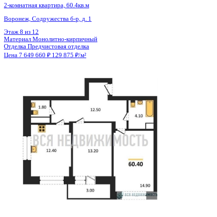
Тип сделки
Первичная продажа
Общая площадь
58.90 м²
Строительная площадь
60.40 м²
Жилая площадь
28.10 м²
Площадь кухни
12.40 м²
Высота потолков
2.74 м
Отделка
Предчистовая отделка
Санузел
Несколько
Кладовка
Нет
Лифт
Да
Изолированные комнаты
Да
Онлайн показ
Да
Похожие объекты