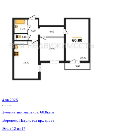
2 кв 2030
2-комнатная квартира, 55.83кв.м
Воронеж, Матросова ул., д. 64а
Этаж
13 из 24
Материал
Монолитный
Отделка
Черновая отделка
Цена 7 648 710 ₽
140 421 ₽/м²