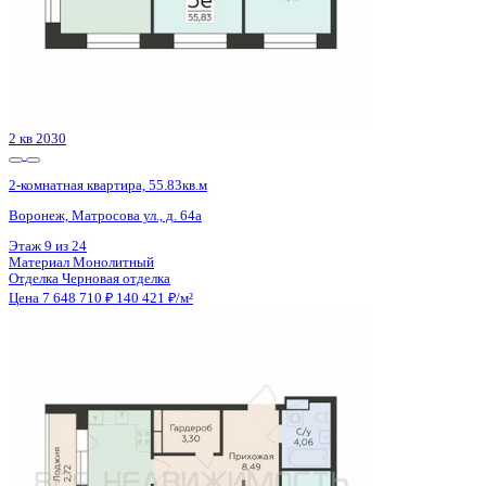
Сдан
2-комнатная квартира, 60.4кв.м
Воронеж, Содружества б-р, д. 1
Этаж
3 из 12
Материал
Монолитно-кирпичный
Отделка
Предчистовая отделка
Цена 7 649 660 ₽
129 875 ₽/м²