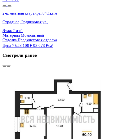
4 кв 2026
2-комнатная квартира, 60.8кв.м
Воронеж, Патриотов пр., д. 58а
Этаж
16 из 17
Материал
Блочный
Отделка
Чистовая отделка
Цена 7 652 597 ₽
127 756 ₽/м²