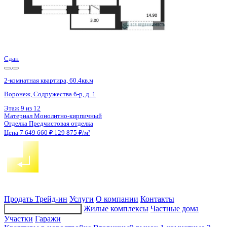
4 кв 2026
2-комнатная квартира, 60.8кв.м
Воронеж, Патриотов пр., д. 58а
Этаж
12 из 17
Материал
Блочный
Отделка
Чистовая отделка
Цена 7 652 597 ₽
127 756 ₽/м²
Продать
Трейд-ин
Услуги
О компании
Контакты
Жилые комплексы
Частные дома
Подбор недвижимости
Участки
Гаражи