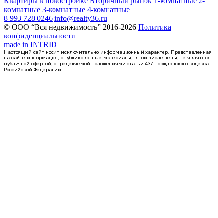
Квартиры в новостройке
Вторичный рынок
1-комнатные
2-
комнатные
3-комнатные
4-комнатные
8 993 728 0246
info@realty36.ru
© ООО “Вся недвижимость” 2016-2026
Политика
конфиденциальности
made in
INTRID
Настоящий сайт носит исключительно информационный характер. Представленная
на сайте информация, опубликованные материалы, в том числе цены, не являются
публичной офертой, определяемой положениями статьи 437 Гражданского кодекса
Российской Федерации.
2 кв 2028
2-комнатная квартира, 59.4кв.м