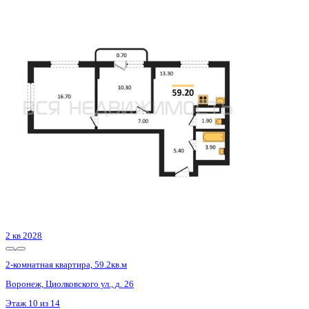
2 кв 2030
2-комнатная квартира, 56.85кв.м
Воронеж, Матросова ул., д. 64а
Этаж
4 из 12
Материал
Монолитный
Отделка
Черновая отделка
Цена 7 674 750 ₽
138 508 ₽/м²