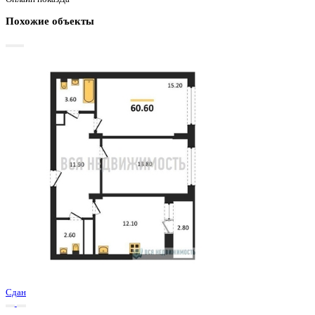
Цена за наличные:
7 674 990 ₽
129 645 ₽/м²
Базовая цена:
9 029 400 ₽
Семейная ипотека
от 36 812 ₽/мес
Ипотека
от 89 775 ₽/мес
?
Расчет цены приблизительный, за более точной информаци
обращайтесь к менеджеру
Шахматка
Забронировать
ЖК
ЖК Джаз
Корпус
Позиция 1
Срок сдачи
2 кв 2025
Тип дома
Монолитно-кирпичный
Этаж
7/9
№ Квартиры
362