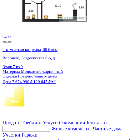
2 кв 2028
2-комнатная квартира, 59.2кв.м
Воронеж, Циолковского ул., д. 26
Этаж
10 из 14
Материал
Монолитно-блочный
Отделка
Черновая отделка
Цена 7 671 845 ₽
131 143 ₽/м²
Продать
Трейд-ин
Услуги
О компании
Контакты
Жилые комплексы
Частные дома
Подбор недвижимости
Участки
Гаражи