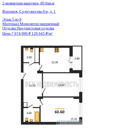
Тип сделки
Первичная продажа
Общая площадь
59.20 м²
Строительная площадь
60.60 м²
Жилая площадь
29.00 м²
Площадь кухни
12.10 м²
Высота потолков
2.74 м
Отделка
Предчистовая отделка
Санузел
Несколько
Кладовка
Нет
Лифт
Да
Изолированные комнаты
Да
Онлайн показ
Да
Похожие объекты