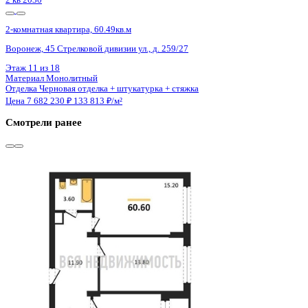
2 кв 2028
2-комнатная квартира, 59.2кв.м
Воронеж, Циолковского ул., д. 26
Этаж
11 из 14
Материал
Монолитно-блочный
Отделка
Черновая отделка
Цена 7 671 845 ₽
131 143 ₽/м²