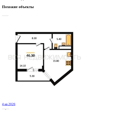
Базовая цена:
8 881 261 ₽
180 220 ₽/м²
Семейная ипотека
от 42 598 ₽/мес
Ипотека
от 103 885 ₽/мес
?
Расчет цены приблизительный, за более точной информаци
обращайтесь к менеджеру
Шахматка
Забронировать
ЖК
ЖК Бунин
Корпус
Очередь 3 секции 6-7
Срок сдачи
2 кв 2025
Тип дома
Монолитный
Этаж
3/23
№ Квартиры
710
Тип сделки
Первичная продажа