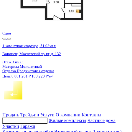
2 кв 2028
1-комнатная квартира, 48.6кв.м
Воронеж, Ворошилова ул., д. 19
Этаж
18 из 25
Материал
Монолитный
Отделка
Предчистовая отделка
Цена 8 888 940 ₽
196 658 ₽/м²
Продать
Трейд-ин
Услуги
О компании
Контакты
Жилые комплексы
Частные дома
Подбор недвижимости
Участки
Гаражи
Квартиры в новостройке
Вторичный рынок
1-комнатные
2-