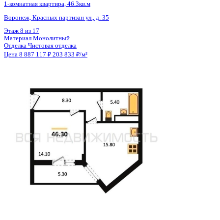
Общая площадь
49.28 м²
Строительная площадь
51.03 м²
Жилая площадь
15.82 м²
Площадь кухни
16.34 м²
Высота потолков
2.72 м
Отделка
Предчистовая отделка
Покрытие пола
Нет
Санузел
Раздельный
Кладовка
Да
Лифт
Да
Изолированные комнаты
Да
Онлайн показ
Да
Похожие объекты