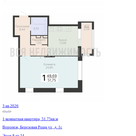
Сдан
1-комнатная квартира, 43.55кв.м
Воронеж, Революции 1905 года ул., д. 34
Этаж
2 из 12
Материал
Монолитный
Отделка
Черновая отделка
Цена 9 776 975 ₽
234 123 ₽/м²