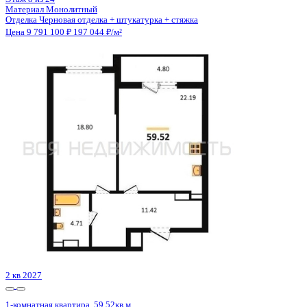
Сдан
1-комнатная квартира, 39.79кв.м
Воронеж, Чуева наб., д. 7
Этаж
6 из 19
Материал
Монолитно-кирпичный
Отделка
Предчистовая отделка
Цена 9 778 034 ₽
257 656 ₽/м²