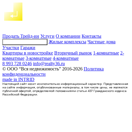
1-комнатная квартира, 56.12кв.м
Воронеж, Московский пр-кт, д. 132
Этаж
8 из 23
Продать
Трейд-ин
Услуги
О компании
Контакты
Материал
Монолитный
Жилые комплексы
Частные дома
Подбор недвижимости
Отделка
Предчистовая отделка
Участки
Гаражи
Цена 9 810 898 ₽
186 024 ₽/м²
Квартиры в новостройке
Вторичный рынок
1-комнатные
2-
комнатные
3-комнатные
4-комнатные
8 993 728 0246
info@realty36.ru
© ООО “Вся недвижимость” 2016-2026
Политика
конфиденциальности
made in
INTRID
Настоящий сайт носит исключительно информационный характер. Представленная
на сайте информация, опубликованные материалы, в том числе цены, не являются
публичной офертой, определяемой положениями статьи 437 Гражданского кодекса
Российской Федерации.