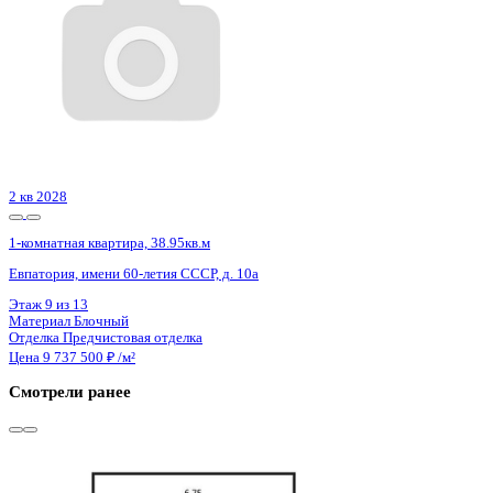
Сдан
1-комнатная квартира, 57.29кв.м
Воронеж, Московский пр-кт, д. 132
Этаж
8 из 23
Материал
Монолитный
Отделка
Предчистовая отделка
Цена 9 746 175 ₽
180 786 ₽/м²