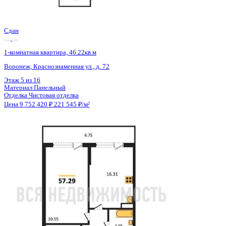
2 кв 2027
1-комнатная квартира, 59.52кв.м
Воронеж, Академика Першина ул., д. 5
Этаж
8 из 18
Материал
Монолитно-блочный
Отделка
Предчистовая отделка
Цена 9 796 992 ₽
171 516 ₽/м²