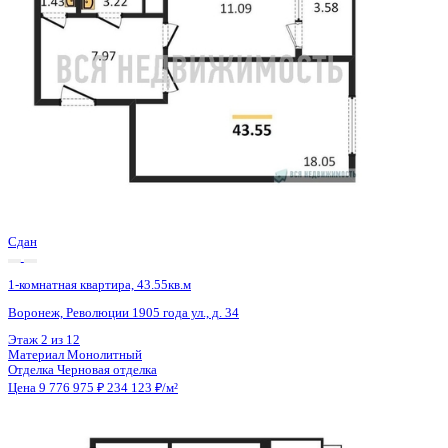
Семейная ипотека
от 46 895 ₽/мес
Ипотека
от 114 364 ₽/мес
?
Расчет цены приблизительный, за более точной информаци
обращайтесь к менеджеру
Шахматка
Забронировать
ЖК
ЖК Бунин
Корпус
Очередь 3 секции 6-7
Срок сдачи
2 кв 2025
Тип дома
Монолитный
Этаж
9/23
№ Квартиры
758
Тип сделки
Первичная продажа
Общая площадь
53.91 м²
Строительная площадь
57.29 м²
Жилая площадь
20.55 м²
Площадь кухни
16.31 м²
Высота потолков
2.72 м
Отделка
Предчистовая отделка
Покрытие пола
Нет
Санузел
Раздельный
Кладовка
Да
Лифт
Да
Изолированные комнаты
Да