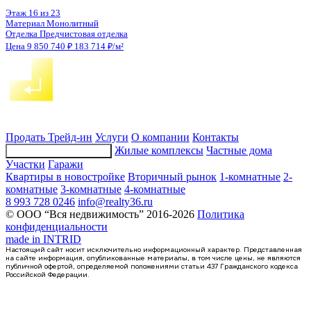
1-комнатная квартира, 55.8кв.м
Воронеж, Московский пр-кт, д. 132
Этаж
20 из 23
Материал
Монолитный
Отделка
Предчистовая отделка
Цена 9 875 484 ₽
188 392 ₽/м²
Продать
Трейд-ин
Услуги
О компании
Контакты
Жилые комплексы
Частные дома
Подбор недвижимости
Участки
Гаражи
Квартиры в новостройке
Вторичный рынок
1-комнатные
2-
комнатные
3-комнатные
4-комнатные
8 993 728 0246
info@realty36.ru
© ООО “Вся недвижимость” 2016-2026
Политика
конфиденциальности
made in
INTRID
Настоящий сайт носит исключительно информационный характер. Представленная
на сайте информация, опубликованные материалы, в том числе цены, не являются
публичной офертой, определяемой положениями статьи 437 Гражданского кодекса
Российской Федерации.