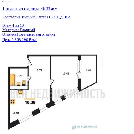
4 кв 2028
1-комнатная квартира, 65.98кв.м
Воронеж, Московский пр-кт, д. 140
Этаж
3 из 25
Материал
Монолитный
Отделка
Предчистовая отделка
Цена 9 860 268 ₽
153 110 ₽/м²