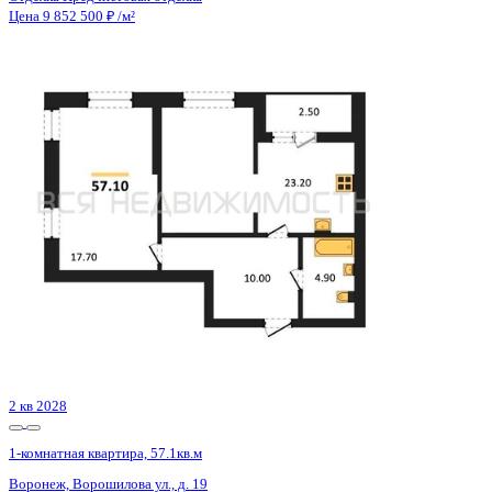
Общая площадь
53.62 м²
Строительная площадь
57.00 м²
Жилая площадь
20.55 м²
Площадь кухни
16.14 м²
Высота потолков
2.72 м
Отделка
Предчистовая отделка
Покрытие пола
Нет
Санузел
Раздельный
Кладовка
Да
Лифт
Да
Изолированные комнаты
Да
Онлайн показ
Да
Похожие объекты