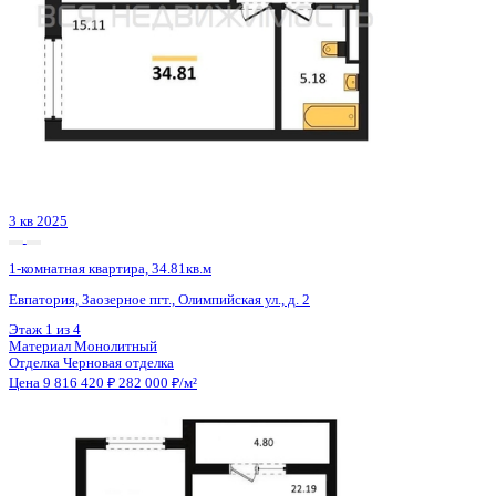
Сдан
1-комнатная квартира, 40.09кв.м
Воронеж, Чуева наб., д. 7
Этаж
9 из 19
Материал
Монолитно-кирпичный
Отделка
Предчистовая отделка
Цена 9 871 208 ₽
258 071 ₽/м²