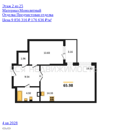
2 кв 2028
1-комнатная квартира, 39.41кв.м
Евпатория, имени 60-летия СССР, д. 10а
Этаж
9 из 13
Материал
Блочный
Отделка
Предчистовая отделка
Цена 9 852 500 ₽
/м²