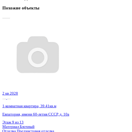
Базовая цена:
9 850 740 ₽
183 714 ₽/м²
Семейная ипотека
от 47 248 ₽/мес
Ипотека
от 115 225 ₽/мес
?
Расчет цены приблизительный, за более точной информаци
обращайтесь к менеджеру
Шахматка
Забронировать
ЖК
ЖК Бунин
Корпус
Очередь 3 секции 6-7
Срок сдачи
2 кв 2025
Тип дома
Монолитный
Этаж
16/23
№ Квартиры
814
Тип сделки
Первичная продажа