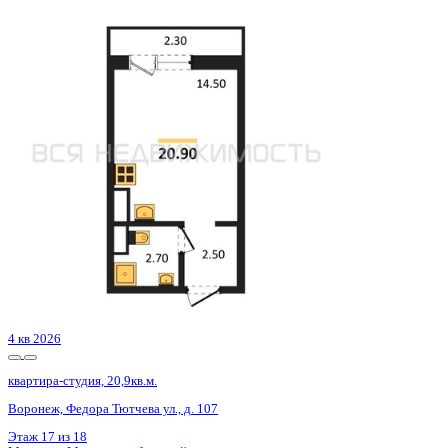
4 кв 2027
квартира-студия, 26,76кв.м.
Новая Усмань, Раздольная ул., д. 5
Этаж
10 из 16
Материал
Блочный
Отделка
Предчистовая отделка
Цена 2 444 785 ₽
91 360 ₽/м²