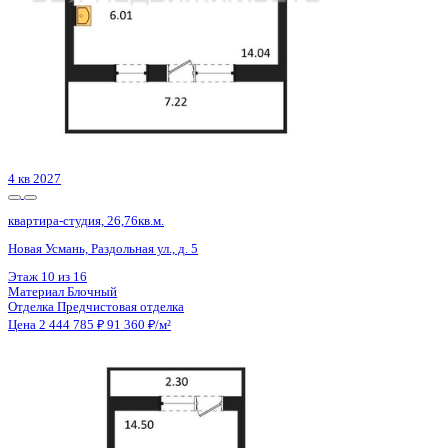
4 кв 2029
квартира-студия, 20,05кв.м.
Воронеж, Туполева ул., д. 5к
Этаж
5 из 13
Материал
Монолитный
Отделка
Черновая отделка
Цена 2 476 175 ₽
132 274 ₽/м²