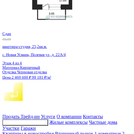
4 кв 2026
квартира-студия, 20,9кв.м.
Воронеж, Федора Тютчева ул., д. 107
Этаж
17 из 18
Материал
Монолитно-блочный
Отделка
Чистовая отделка
Цена 2 495 459 ₽
126 673 ₽/м²
Продать
Трейд-ин
Услуги
О компании
Контакты
Жилые комплексы
Частные дома
Подбор недвижимости
Участки
Гаражи
Квартиры в новостройке
Вторичный рынок
1-комнатные
2-