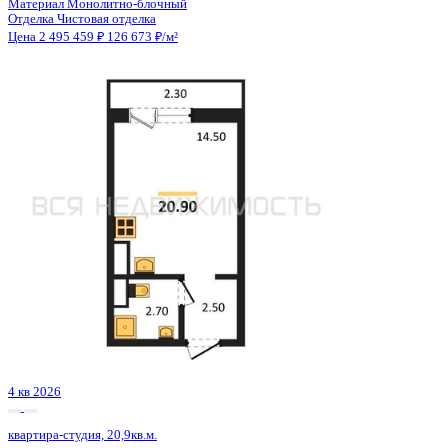
4 кв 2026
квартира-студия, 20,9кв.м.
Воронеж, Федора Тютчева ул., д. 107
Этаж
18 из 18
Материал
Монолитно-блочный