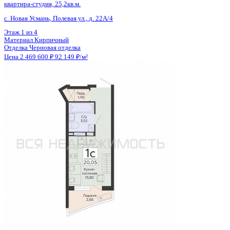
Общая площадь
24.90 м²
Строительная площадь
25.80 м²
Жилая площадь
17.05 м²
Площадь кухни
3.00 м²
Высота потолков
2.60 м
Отделка
Черновая отделка
Санузел
Совмещенный
Балкон
Балкон
Кладовка
Нет
Лифт
Нет
Изолированные комнаты
Да
Онлайн показ
Да
Похожие объекты