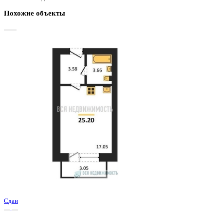
Базовая цена:
2 469 600 ₽
99 181 ₽/м²
Семейная ипотека
от 11 845 ₽/мес
Ипотека
от 28 887 ₽/мес
?
Расчет цены приблизительный, за более точной информаци
обращайтесь к менеджеру
Шахматка
Забронировать
ЖК
ЖК Победа
Корпус
Позиция 1
Срок сдачи
3 кв 2025
Тип дома
Кирпичный
Этаж
4/4
№ Квартиры
123
Тип сделки
Первичная продажа