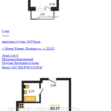
4 кв 2029
квартира-студия, 20,05кв.м.
Воронеж, Туполева ул., д. 5к
Этаж
3 из 13
Материал
Монолитный
Отделка
Черновая отделка
Цена 2 476 175 ₽
132 274 ₽/м²