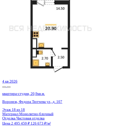
с. Новая Усмань, Полевая ул., д. 22А/5
Этаж
1 из 4
Материал
Кирпичный
Отделка
Черновая отделка
Цена 2 447 060 ₽
99 474 ₽/м²