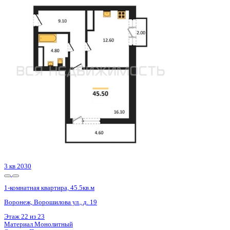
2 кв 2027
1-комнатная квартира, 42.01кв.м
Воронеж, Академика Першина ул., д. 5
Этаж
21 из 22
Материал
Монолитно-блочный
Отделка
Предчистовая отделка
Цена 7 666 825 ₽
190 008 ₽/м²