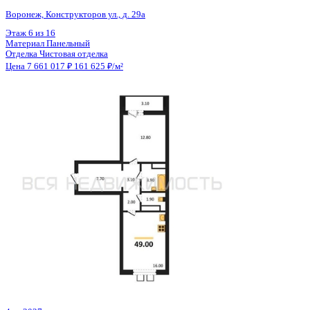
Общая площадь
46.58 м²
Строительная площадь
48.28 м²
Жилая площадь
11.62 м²
Площадь кухни
19.84 м²
Высота потолков
2.74 м
Отделка
Предчистовая отделка
Санузел
Совмещенный
Кладовка
Нет
Лифт
Да
Изолированные комнаты
Да
Онлайн показ
Да
Похожие объекты