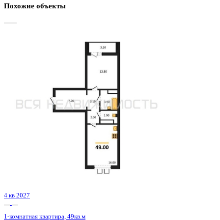
Базовая цена:
7 662 557 ₽
164 503 ₽/м²
Семейная ипотека
от 36 753 ₽/мес
Ипотека
от 89 630 ₽/мес
?
Расчет цены приблизительный, за более точной информаци
обращайтесь к менеджеру
Шахматка
Забронировать
ЖК
ЖК Галилей
Корпус
Позиция 1
Срок сдачи
3 кв 2026
Тип дома
Монолитно-кирпичный
Этаж
3/25
№ Квартиры
3
Тип сделки
Первичная продажа