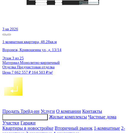
3 кв 2030
1-комнатная квартира, 45.5кв.м
Воронеж, Ворошилова ул., д. 19
Этаж
22 из 23
Материал
Монолитный
Отделка
Предчистовая отделка
Цена 7 657 650 ₽
179 757 ₽/м²
Продать
Трейд-ин
Услуги
О компании
Контакты
Жилые комплексы
Частные дома
Подбор недвижимости
Участки
Гаражи
Квартиры в новостройке
Вторичный рынок
1-комнатные
2-