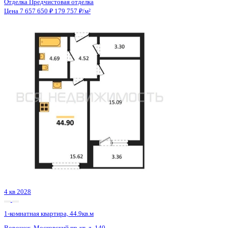
3 кв 2030
1-комнатная квартира, 45.5кв.м
Воронеж, Ворошилова ул., д. 19
Этаж
18 из 23
Материал
Монолитный
Отделка
Предчистовая отделка