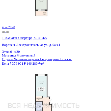
3 кв 2026
1-комнатная квартира, 44.72кв.м
Воронеж, Кривошеина ул., д. 13/14
Этаж
24 из 25
Материал
Монолитно-кирпичный
Отделка
Предчистовая отделка
Цена 7 379 348 ₽
173 428 ₽/м²