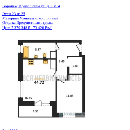
Общая площадь
42.55 м²
Строительная площадь
44.72 м²
Жилая площадь
11.05 м²
Площадь кухни
16.15 м²
Высота потолков
2.74 м
Отделка
Предчистовая отделка
Санузел
Совмещенный
Кладовка
Да
Лифт
Да
Изолированные комнаты
Да
Онлайн показ
Да
Похожие объекты