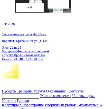
2 кв 2026
1-комнатная квартира, 43.55кв.м
Воронеж, Ломоносова ул., д. 116/25
Этаж
15 из 18
Материал
Монолитно-блочный
Отделка
Предчистовая отделка
Цена 7 373 015 ₽
169 300 ₽/м²
Продать
Трейд-ин
Услуги
О компании
Контакты
Жилые комплексы
Частные дома
Подбор недвижимости
Участки
Гаражи
Квартиры в новостройке
Вторичный рынок
1-комнатные
2-