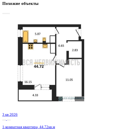
Базовая цена:
7 379 348 ₽
173 428 ₽/м²
Семейная ипотека
от 35 394 ₽/мес
Ипотека
от 86 317 ₽/мес
?
Расчет цены приблизительный, за более точной информаци
обращайтесь к менеджеру
Шахматка
Забронировать
ЖК
ЖК Галилей
Корпус
Позиция 1
Срок сдачи
3 кв 2026
Тип дома
Монолитно-кирпичный
Этаж
22/25
№ Квартиры
138
Тип сделки
Первичная продажа