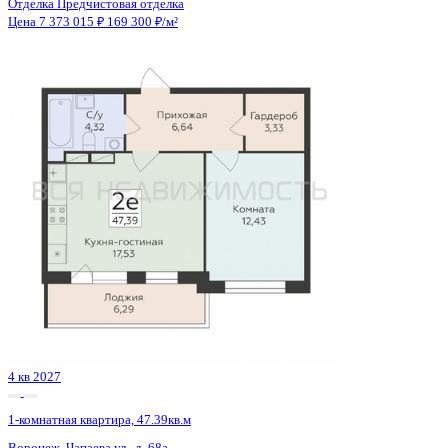
4 кв 2028
1-комнатная квартира, 52.43кв.м
Воронеж, Электросигнальная ул., д. 9а к.1
Этаж
3 из 20
Материал
Монолитный
Отделка
Черновая отделка + штукатурка + стяжка