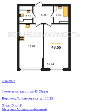
4 кв 2028
1-комнатная квартира, 52.43кв.м
Воронеж, Электросигнальная ул., д. 9а к.1
Этаж
5 из 20
Материал
Монолитный
Отделка
Черновая отделка + штукатурка + стяжка
Цена 7 376 901 ₽
146 280 ₽/м²