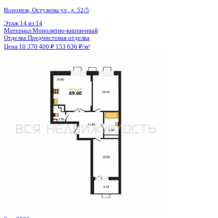
Общая площадь
65.12 м²
Строительная площадь
66.82 м²
Жилая площадь
25.66 м²
Площадь кухни
16.73 м²
Высота потолков
2.74 м
Отделка
Предчистовая отделка
Санузел
Несколько
Кладовка
Нет
Лифт
Да
Изолированные комнаты
Да
Онлайн показ
Да
Похожие объекты