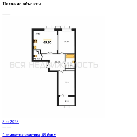
Базовая цена:
10 372 234 ₽
159 279 ₽/м²
Семейная ипотека
от 49 749 ₽/мес
Ипотека
от 121 325 ₽/мес
?
Расчет цены приблизительный, за более точной информаци
обращайтесь к менеджеру
Шахматка
Забронировать
ЖК
ЖК Галилей
Корпус
Позиция 2
Срок сдачи
3 кв 2026
Тип дома
Монолитно-кирпичный
Этаж
2/25
№ Квартиры
9
Тип сделки
Первичная продажа