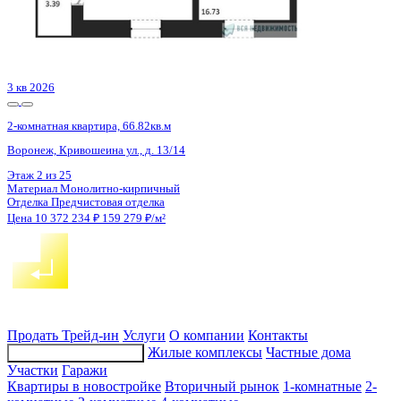
3 кв 2028
2-комнатная квартира, 69.6кв.м
Воронеж, Остужева ул., д. 52/5
Этаж
8 из 14
Материал
Монолитно-кирпичный
Отделка
Предчистовая отделка
Цена 10 370 400 ₽
153 636 ₽/м²
Продать
Трейд-ин
Услуги
О компании
Контакты
Жилые комплексы
Частные дома
Подбор недвижимости
Участки
Гаражи
Квартиры в новостройке
Вторичный рынок
1-комнатные
2-