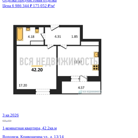
Отделка
Предчистовая отделка
Санузел
Совмещенный
Кладовка
Нет
Лифт
Да
Изолированные комнаты
Да
Онлайн показ
Да
Похожие объекты