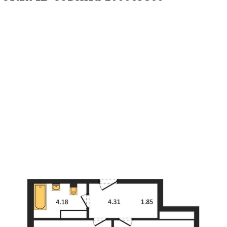
.2кв.м
м² 21/25 этаж
ID объекта 1000