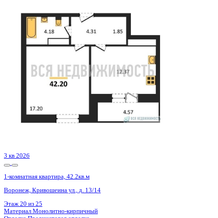
Базовая цена:
6 986 344 ₽
175 052 ₽/м²
Семейная ипотека
от 33 509 ₽/мес
Ипотека
от 81 720 ₽/мес
?
Расчет цены приблизительный, за более точной информаци
Шахматка
Забронировать
ЖК
ЖК Галилей
Корпус
Позиция 3
Срок сдачи
3 кв 2026
Тип дома
Монолитно-кирпичный
Этаж
21/25
№ Квартиры
141
Тип сделки
Первичная продажа
Общая площадь
39.91 м²
Строительная площадь
42.20 м²
Жилая площадь
17.20 м²
Площадь кухни
12.37 м²
Высота потолков
2.74 м