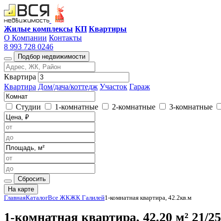
Жилые комплексы
КП
Квартиры
О Компании
Контакты
8 993 728 0246
Подбор недвижимости
Квартира
Квартира
Дом/дача/коттедж
Участок
Гараж
Студии
1-комнатные
2-комнатные
3-комнатные
Сбросить
На карте