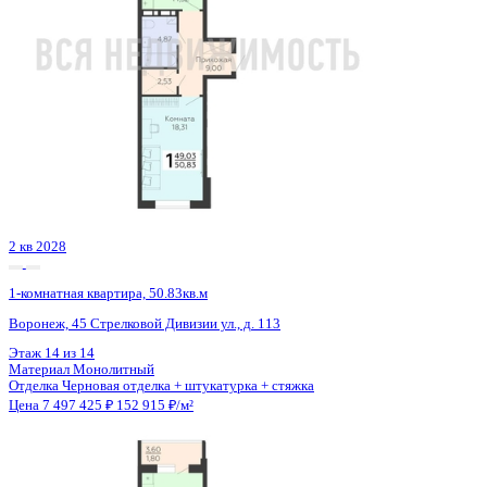
Семейная ипотека
от 35 955 ₽/мес
Ипотека
от 87 684 ₽/мес
?
Расчет цены приблизительный, за более точной информаци
обращайтесь к менеджеру
Шахматка
Забронировать
ЖК
ЖК Галилей
Корпус
Позиция 1
Срок сдачи
3 кв 2026
Тип дома
Монолитно-кирпичный
Этаж
13/25
№ Квартиры
73
Тип сделки
Первичная продажа
Общая площадь
44.86 м²
Строительная площадь
46.56 м²
Жилая площадь
11.62 м²
Площадь кухни
18.90 м²
Высота потолков
2.74 м
Отделка
Предчистовая отделка
Санузел
Совмещенный
Кладовка
Нет
Лифт
Да
Изолированные комнаты
Да
Онлайн показ
Да