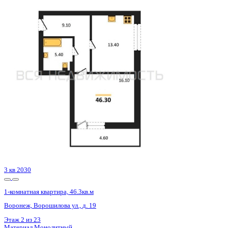
2 кв 2028
1-комнатная квартира, 50.83кв.м
Воронеж, 45 Стрелковой Дивизии ул., д. 113
Этаж
14 из 14
Материал
Монолитный
Отделка
Черновая отделка + штукатурка + стяжка
Цена 7 497 425 ₽
152 915 ₽/м²