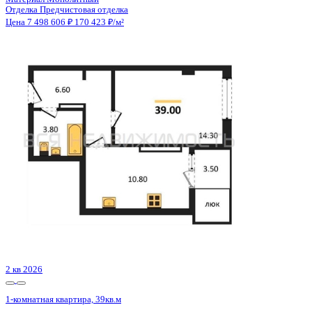
2 кв 2028
1-комнатная квартира, 50.83кв.м
Воронеж, 45 Стрелковой Дивизии ул., д. 113
Этаж
13 из 14
Материал
Монолитный
Отделка
Черновая отделка + штукатурка + стяжка
Цена 7 497 425 ₽
152 915 ₽/м²