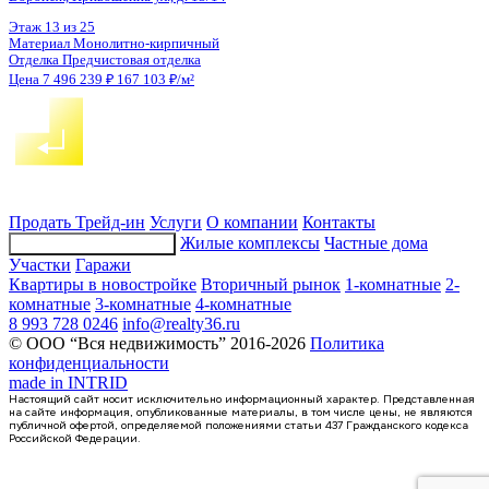
1-комнатная квартира, 42.07кв.м
Воронеж, Академика Першина ул., д. 5
Этаж
16 из 22
Материал
Монолитно-блочный
Отделка
Предчистовая отделка
Цена 7 488 460 ₽
185 312 ₽/м²
Продать
Трейд-ин
Услуги
О компании
Контакты
Жилые комплексы
Частные дома
Подбор недвижимости
Участки
Гаражи
Квартиры в новостройке
Вторичный рынок
1-комнатные
2-
комнатные
3-комнатные
4-комнатные
8 993 728 0246
info@realty36.ru
© ООО “Вся недвижимость” 2016-2026
Политика
конфиденциальности
made in
INTRID
Настоящий сайт носит исключительно информационный характер. Представленная
на сайте информация, опубликованные материалы, в том числе цены, не являются
публичной офертой, определяемой положениями статьи 437 Гражданского кодекса
Российской Федерации.