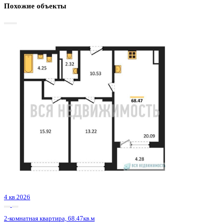
Базовая цена:
10 270 055 ₽
159 004 ₽/м²
Семейная ипотека
от 49 259 ₽/мес
Ипотека
от 120 130 ₽/мес
?
Расчет цены приблизительный, за более точной информаци
обращайтесь к менеджеру
Шахматка
Забронировать
ЖК
ЖК Галилей
Корпус
Позиция 2
Срок сдачи
3 кв 2026
Тип дома
Монолитно-кирпичный
Этаж
1/25
№ Квартиры
3
Тип сделки
Первичная продажа