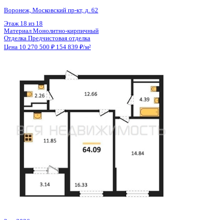
Общая площадь
64.59 м²
Строительная площадь
66.75 м²
Жилая площадь
25.95 м²
Площадь кухни
17.14 м²
Высота потолков
3.64 м
Отделка
Предчистовая отделка
Санузел
Несколько
Кладовка
Нет
Лифт
Да
Изолированные комнаты
Да
Онлайн показ
Да
Похожие объекты