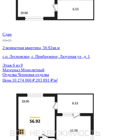
2 кв 2026
2-комнатная квартира, 64.09кв.м
Воронеж, Ломоносова ул., д. 116/25
Этаж
15 из 18
Материал
Монолитно-блочный
Отделка
Предчистовая отделка
Цена 10 273 627 ₽
164 826 ₽/м²