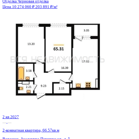
Сдан
2-комнатная квартира, 56.92кв.м
с.п. Лесновское, с. Прибрежное, Лазурная ул., д. 1
Этаж
5 из 9
Материал
Монолитный
Отделка
Черновая отделка