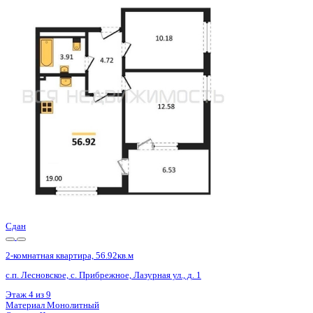
Сдан
2-комнатная квартира, 56.92кв.м
с.п. Лесновское, с. Прибрежное, Лазурная ул., д. 1
Этаж
6 из 9
Материал
Монолитный
Отделка
Черновая отделка
Цена 10 274 060 ₽
203 891 ₽/м²