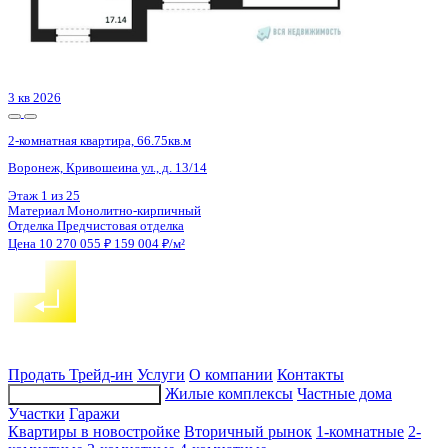
Сдан
2-комнатная квартира, 56.92кв.м
с.п. Лесновское, с. Прибрежное, Лазурная ул., д. 1
Этаж
4 из 9
Материал
Монолитный
Отделка
Черновая отделка
Цена 10 274 060 ₽
203 891 ₽/м²
Продать
Трейд-ин
Услуги
О компании
Контакты
Жилые комплексы
Частные дома
Подбор недвижимости
Участки
Гаражи
Квартиры в новостройке
Вторичный рынок
1-комнатные
2-