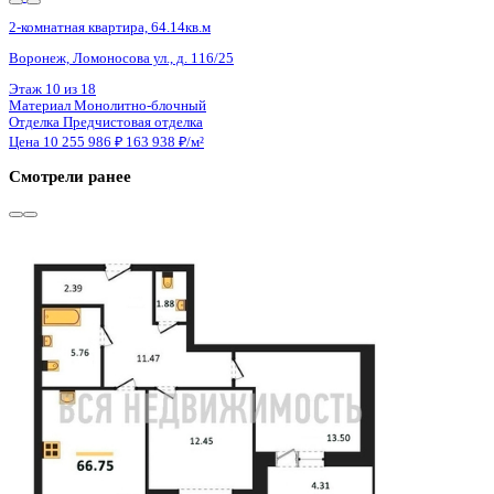
Сдан
2-комнатная квартира, 56.92кв.м
с.п. Лесновское, с. Прибрежное, Лазурная ул., д. 1
Этаж
5 из 9
Материал
Монолитный
Отделка
Черновая отделка
Цена 10 274 060 ₽
203 891 ₽/м²