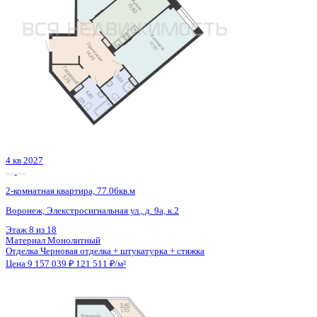
Семейная ипотека
от 43 924 ₽/мес
Ипотека
от 107 120 ₽/мес
?
Расчет цены приблизительный, за более точной информаци
обращайтесь к менеджеру
Шахматка
Забронировать
ЖК
ЖК Галилей
Корпус
Позиция 2
Срок сдачи
3 кв 2026
Тип дома
Монолитно-кирпичный
Этаж
18/25
№ Квартиры
107
Тип сделки
Первичная продажа
Общая площадь
53.62 м²
Строительная площадь
55.40 м²
Жилая площадь
20.71 м²
Площадь кухни
17.85 м²
Высота потолков
2.74 м
Отделка
Предчистовая отделка
Санузел
Раздельный
Кладовка
Нет
Лифт
Да
Изолированные комнаты
Да
Онлайн показ
Да