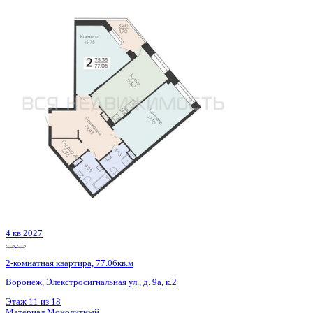
4 кв 2027
2-комнатная квартира, 77.06кв.м
Воронеж, Элекстросигнальная ул., д. 9а, к.2
Этаж
8 из 18
Материал
Монолитный
Отделка
Черновая отделка + штукатурка + стяжка
Цена 9 157 039 ₽
121 511 ₽/м²