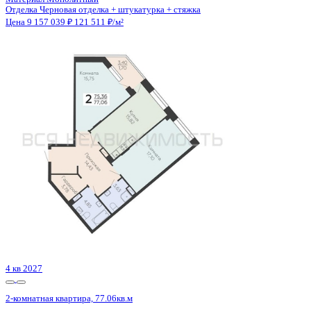
4 кв 2027
2-комнатная квартира, 77.06кв.м
Воронеж, Элекстросигнальная ул., д. 9а, к.2
Этаж
4 из 18
Материал
Монолитный
Отделка
Черновая отделка + штукатурка + стяжка
Цена 9 157 039 ₽
121 511 ₽/м²