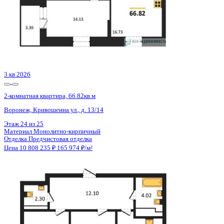
ЖК
ЖК Галилей
Корпус
Позиция 2
Срок сдачи
3 кв 2026
Тип дома
Монолитно-кирпичный
Этаж
23/25
№ Квартиры
135
Тип сделки
Первичная продажа
Общая площадь
65.12 м²
Строительная площадь
66.82 м²
Жилая площадь
25.66 м²
Площадь кухни
16.73 м²
Высота потолков
2.74 м
Отделка
Предчистовая отделка
Санузел
Несколько
Кладовка
Нет
Лифт
Да
Изолированные комнаты
Да
Онлайн показ
Да
Похожие объекты