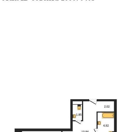
.82кв.м
м² 23/25 этаж
ID объекта 1000