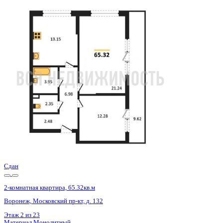
3 кв 2026
2-комнатная квартира, 64.99кв.м
Воронеж, Кривошеина ул., д. 13/14
Этаж
22 из 25
Материал
Монолитно-кирпичный
Отделка
Предчистовая отделка
Цена 10 514 165 ₽
167 370 ₽/м²