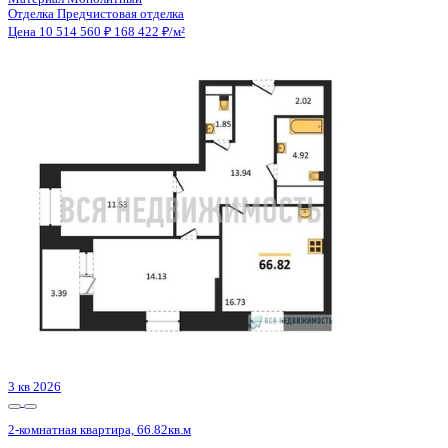
3 кв 2026
2-комнатная квартира, 64.99кв.м
Воронеж, Кривошеина ул., д. 13/14
Этаж
23 из 25
Материал
Монолитно-кирпичный
Отделка
Предчистовая отделка
Цена 10 514 165 ₽
167 370 ₽/м²