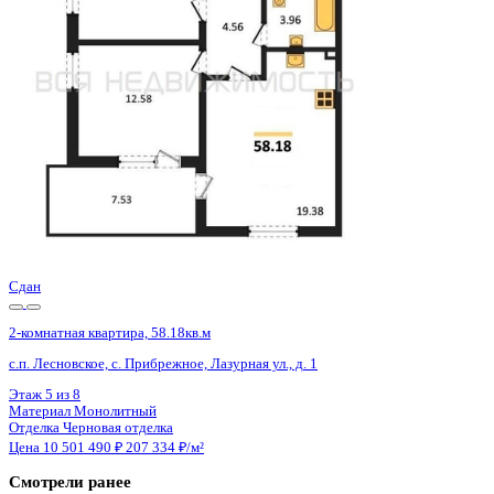
3 кв 2026
2-комнатная квартира, 66.82кв.м
Воронеж, Кривошеина ул., д. 13/14
Этаж
8 из 25
Материал
Монолитно-кирпичный
Отделка
Предчистовая отделка
Цена 10 521 440 ₽
161 570 ₽/м²