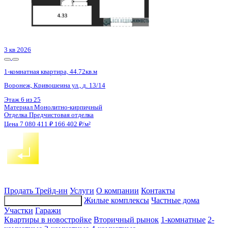
4 кв 2027
1-комнатная квартира, 64.15кв.м
с. Новая Усмань, Полевая ул., д. 22А/3
Этаж
4 из 8
Материал
Монолитно-кирпичный
Отделка
Черновая отделка
Цена 7 082 160 ₽
115 797 ₽/м²
Продать
Трейд-ин
Услуги
О компании
Контакты
Жилые комплексы
Частные дома
Подбор недвижимости
Участки
Гаражи
Квартиры в новостройке
Вторичный рынок
1-комнатные
2-