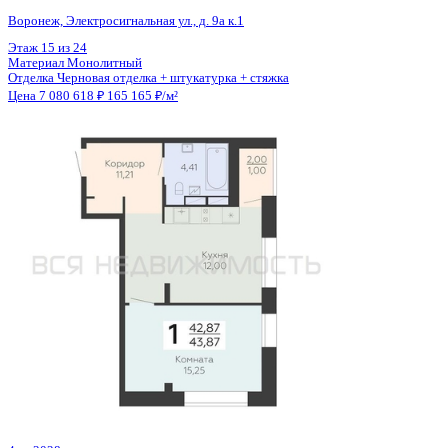
Общая площадь
42.55 м²
Строительная площадь
44.72 м²
Жилая площадь
11.05 м²
Площадь кухни
16.15 м²
Высота потолков
2.74 м
Отделка
Предчистовая отделка
Санузел
Совмещенный
Кладовка
Да
Лифт
Да
Изолированные комнаты
Да
Онлайн показ
Да
Похожие объекты