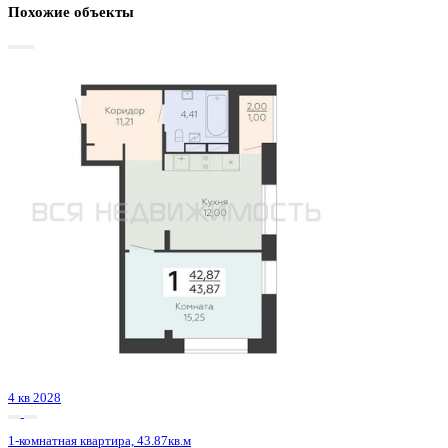
Базовая цена:
7 080 411 ₽
166 402 ₽/м²
Семейная ипотека
от 33 961 ₽/мес
Ипотека
от 82 820 ₽/мес
?
Расчет цены приблизительный, за более точной информаци
обращайтесь к менеджеру
Шахматка
Забронировать
ЖК
ЖК Галилей
Корпус
Позиция 3
Срок сдачи
3 кв 2026
Тип дома
Монолитно-кирпичный
Этаж
6/25
№ Квартиры
37
Тип сделки
Первичная продажа