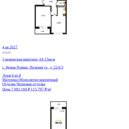
2 кв 2027
1-комнатная квартира, 40.51кв.м
Воронеж, Академика Першина ул., д. 5
Этаж
13 из 18
Материал
Монолитно-блочный
Отделка
Предчистовая отделка
Цена 7 081 148 ₽
181 988 ₽/м²