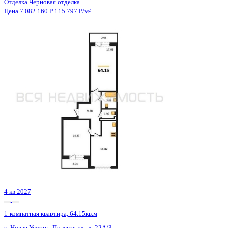
4 кв 2027
1-комнатная квартира, 64.15кв.м
с. Новая Усмань, Полевая ул., д. 22А/3
Этаж
3 из 8
Материал
Монолитно-кирпичный
Отделка
Черновая отделка