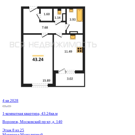
3 кв 2026
1-комнатная квартира, 46.56кв.м
Воронеж, Кривошеина ул., д. 13/14
Этаж
21 из 25
Материал
Монолитно-кирпичный
Отделка
Предчистовая отделка
Цена 7 676 262 ₽
171 116 ₽/м²