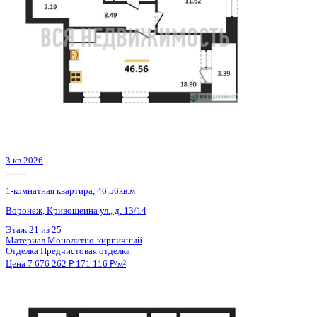
Семейная ипотека
от 36 818 ₽/мес
Ипотека
от 89 790 ₽/мес
?
Расчет цены приблизительный, за более точной информаци
обращайтесь к менеджеру
Шахматка
Забронировать
ЖК
ЖК Галилей
Корпус
Позиция 3
Срок сдачи
3 кв 2026
Тип дома
Монолитно-кирпичный
Этаж
19/25
№ Квартиры
126
Тип сделки
Первичная продажа
Общая площадь
44.86 м²
Строительная площадь
46.56 м²
Жилая площадь
11.62 м²
Площадь кухни
18.90 м²
Высота потолков
2.74 м
Отделка
Предчистовая отделка
Санузел
Совмещенный
Кладовка
Нет
Лифт
Да
Изолированные комнаты
Да
Онлайн показ
Да