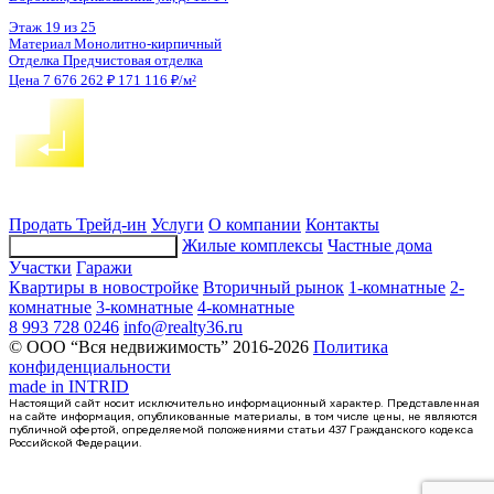
1-комнатная квартира, 49кв.м
Воронеж, Конструкторов ул., д. 29а
Этаж
10 из 16
Материал
Панельный
Отделка
Чистовая отделка
Цена 7 682 087 ₽
162 069 ₽/м²
Продать
Трейд-ин
Услуги
О компании
Контакты
Жилые комплексы
Частные дома
Подбор недвижимости
Участки
Гаражи
Квартиры в новостройке
Вторичный рынок
1-комнатные
2-
комнатные
3-комнатные
4-комнатные
8 993 728 0246
info@realty36.ru
© ООО “Вся недвижимость” 2016-2026
Политика
конфиденциальности
made in
INTRID
Настоящий сайт носит исключительно информационный характер. Представленная
на сайте информация, опубликованные материалы, в том числе цены, не являются
публичной офертой, определяемой положениями статьи 437 Гражданского кодекса
Российской Федерации.