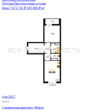
2 кв 2026
1-комнатная квартира, 39кв.м
Симферополь, Трубаченко ул., д. 21
Этаж
16 из 16
Материал
Монолитный
Отделка
Черновая отделка
Цена 7 679 100 ₽
216 313 ₽/м²