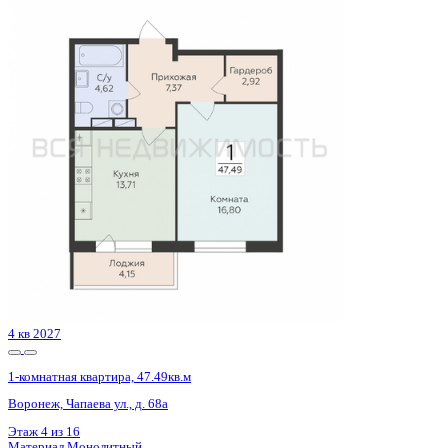
3 кв 2026
1-комнатная квартира, 46.18кв.м
Воронеж, Кривошеина ул., д. 13/14
Этаж
22 из 25
Материал
Монолитно-кирпичный
Отделка
Предчистовая отделка
Цена 7 592 584 ₽
171 004 ₽/м²