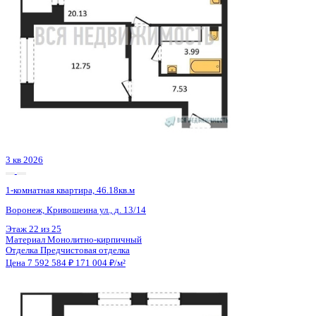
Семейная ипотека
от 36 417 ₽/мес
Ипотека
от 88 811 ₽/мес
?
Расчет цены приблизительный, за более точной информаци
обращайтесь к менеджеру
Шахматка
Забронировать
ЖК
ЖК Галилей
Корпус
Позиция 3
Срок сдачи
3 кв 2026
Тип дома
Монолитно-кирпичный
Этаж
23/25
№ Квартиры
158
Тип сделки
Первичная продажа
Общая площадь
44.40 м²
Строительная площадь
46.18 м²
Жилая площадь
12.75 м²
Площадь кухни
20.13 м²
Высота потолков
2.74 м
Отделка
Предчистовая отделка
Санузел
Совмещенный
Кладовка
Нет
Лифт
Да
Изолированные комнаты
Да
Онлайн показ
Да