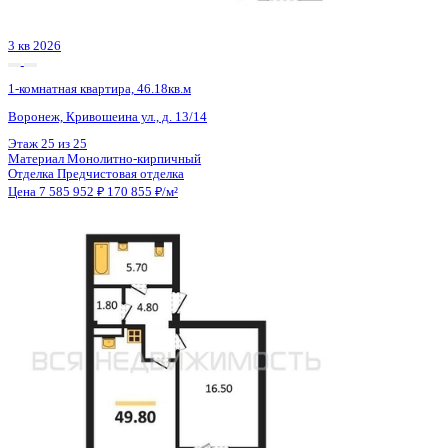
4 кв 2027
1-комнатная квартира, 47.49кв.м
Воронеж, Чапаева ул., д. 68а
Этаж
5 из 16
Материал
Монолитный
Отделка
Черновая отделка
Цена 7 596 025 ₽
167 240 ₽/м²