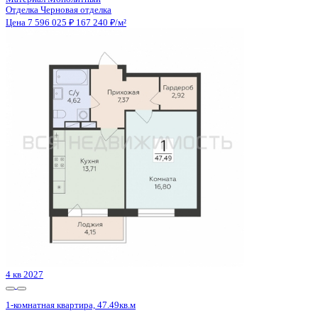
3 кв 2026
1-комнатная квартира, 46.18кв.м
Воронеж, Кривошеина ул., д. 13/14
Этаж
24 из 25
Материал
Монолитно-кирпичный
Отделка
Предчистовая отделка
Цена 7 592 584 ₽
171 004 ₽/м²