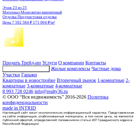
1-комнатная квартира, 49.8кв.м
Воронеж, Пескова ул., д. 10
Этаж
15 из 19
Материал
Панельный
Отделка
Чистовая отделка
Цена 7 599 621 ₽
158 656 ₽/м²
Продать
Трейд-ин
Услуги
О компании
Контакты
Жилые комплексы
Частные дома
Подбор недвижимости
Участки
Гаражи
Квартиры в новостройке
Вторичный рынок
1-комнатные
2-
комнатные
3-комнатные
4-комнатные
8 993 728 0246
info@realty36.ru
© ООО “Вся недвижимость” 2016-2026
Политика
конфиденциальности
made in
INTRID
Настоящий сайт носит исключительно информационный характер. Представленная
на сайте информация, опубликованные материалы, в том числе цены, не являются
публичной офертой, определяемой положениями статьи 437 Гражданского кодекса
Российской Федерации.