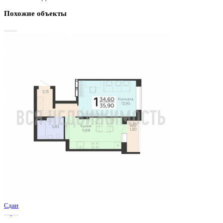
График стоимости
Базовая цена:
4 677 770 ₽
135 196 ₽/м²
Семейная ипотека
от 22 436 ₽/мес
Ипотека
от 54 716 ₽/мес
?
Расчет цены приблизительный, за более точной информаци
обращайтесь к менеджеру
Шахматка
Забронировать
ЖК
ЖК Никитинские сады
Корпус
Позиции 1-4
Срок сдачи
1 кв 2026
Тип дома
Монолитный
Этаж
12/19
№ Квартиры
437