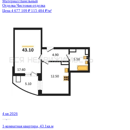
Сдан
1-комнатная квартира, 35.9кв.м
Воронеж, Покровская ул., д. 17 к.3
Этаж
18 из 19
Материал
Монолитный