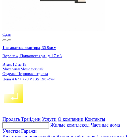
4 кв 2026
1-комнатная квартира, 43.1кв.м
Воронеж, Шибилкина ул., д. 5
Этаж
16 из 17
Материал
Панельный
Отделка
Чистовая отделка
Цена 4 677 109 ₽
115 484 ₽/м²
Продать
Трейд-ин
Услуги
О компании
Контакты
Жилые комплексы
Частные дома
Подбор недвижимости
Участки
Гаражи
Квартиры в новостройке
Вторичный рынок
1-комнатные
2-