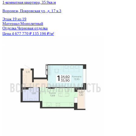
Тип сделки
Первичная продажа
Общая площадь
34.60 м²
Строительная площадь
35.90 м²
Жилая площадь
13.95 м²
Площадь кухни
11.69 м²
Высота потолков
2.59 м
Отделка
Черновая отделка
Санузел
Совмещенный
Кладовка
Нет
Лифт
Да
Изолированные комнаты
Да
Онлайн показ
Да
Похожие объекты