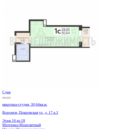
Базовая цена:
4 157 848 ₽
141 906 ₽/м²
Семейная ипотека
от 19 943 ₽/мес
Ипотека
от 48 635 ₽/мес
?
Расчет цены приблизительный, за более точной информаци
Шахматка
Забронировать
ЖК
ЖК Никитинские сады
Корпус
Позиции 1-4
Срок сдачи
1 кв 2026
Тип дома
Монолитный
Этаж
17/19
№ Квартиры
513
Тип сделки
Первичная продажа
Общая площадь
29.30 м²
Строительная площадь
30.64 м²
Жилая площадь
22.15 м²
Площадь кухни
3.00 м²
Высота потолков
2.59 м