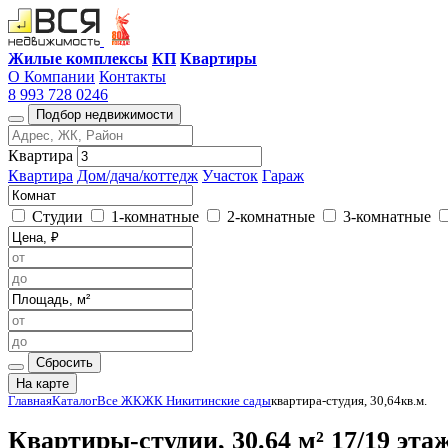
Жилые комплексы
КП
Квартиры
О Компании
Контакты
8 993 728 0246
Подбор недвижимости
Квартира
Квартира
Дом/дача/коттедж
Участок
Гараж
Студии
1-комнатные
2-комнатные
3-комнатные
Сбросить
На карте