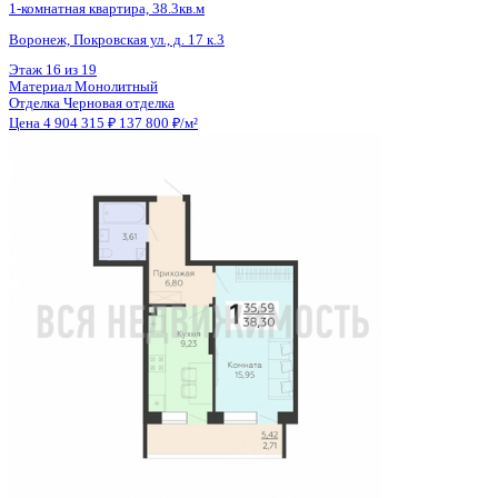
Тип сделки
Первичная продажа
Общая площадь
35.59 м²
Строительная площадь
38.30 м²
Жилая площадь
15.95 м²
Площадь кухни
9.23 м²
Высота потолков
2.59 м
Отделка
Черновая отделка
Санузел
Совмещенный
Кладовка
Нет
Лифт
Да
Изолированные комнаты
Да
Онлайн показ
Да
Похожие объекты