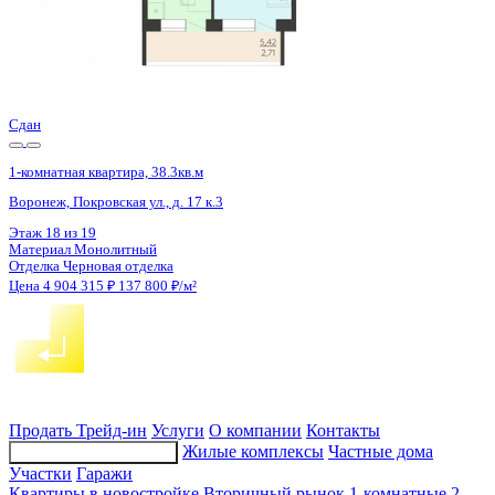
4 кв 2028
1-комнатная квартира, 28.75кв.м
Воронеж, Ломоносова ул., д. 114ю
Этаж
15 из 17
Материал
Монолитный
Отделка
Черновая отделка
Цена 4 900 437 ₽
182 580 ₽/м²
Продать
Трейд-ин
Услуги
О компании
Контакты
Жилые комплексы
Частные дома
Подбор недвижимости
Участки
Гаражи
Квартиры в новостройке
Вторичный рынок
1-комнатные
2-