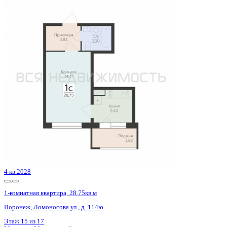
Сдан
1-комнатная квартира, 38.3кв.м
Воронеж, Покровская ул., д. 17 к.3
Этаж
17 из 19
Материал
Монолитный
Отделка
Черновая отделка
Цена 4 904 315 ₽
137 800 ₽/м²