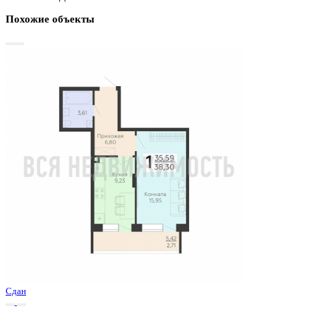
График стоимости
Базовая цена:
4 904 315 ₽
137 800 ₽/м²
Семейная ипотека
от 23 523 ₽/мес
Ипотека
от 57 366 ₽/мес
?
Расчет цены приблизительный, за более точной информаци
обращайтесь к менеджеру
Шахматка
Забронировать
ЖК
ЖК Никитинские сады
Корпус
Позиции 1-4
Срок сдачи
1 кв 2026
Тип дома
Монолитный
Этаж
18/19
№ Квартиры
531