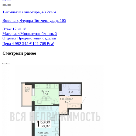
2 кв 2028
1-комнатная квартира, 35.61кв.м
Воронеж, Патриотов пр., д. 58а
Этаж
2 из 17
Материал
Монолитный
Отделка
Черновая отделка
Цена 4 991 511 ₽
146 207 ₽/м²