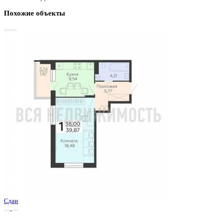
График стоимости
Базовая цена:
4 991 724 ₽
131 361 ₽/м²
Семейная ипотека
от 23 942 ₽/мес
Ипотека
от 58 389 ₽/мес
?
Расчет цены приблизительный, за более точной информаци
обращайтесь к менеджеру
Шахматка
Забронировать
ЖК
ЖК Никитинские сады
Корпус
Позиции 1-4
Срок сдачи
1 кв 2026
Тип дома
Монолитный
Этаж
19/19
№ Квартиры
548