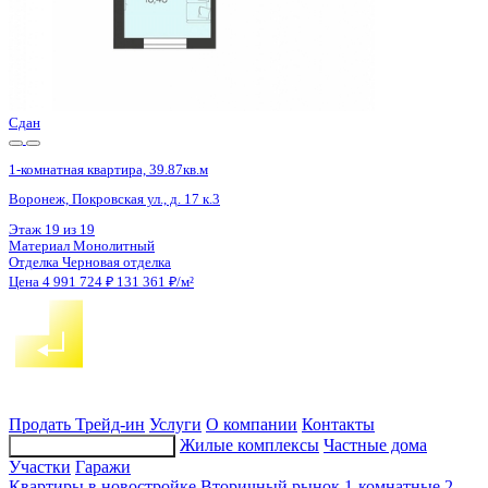
Сдан
1-комнатная квартира, 43.2кв.м
Воронеж, Федора Тютчева ул., д. 105
Этаж
15 из 18
Материал
Монолитно-блочный
Отделка
Предчистовая отделка
Цена 4 992 545 ₽
121 769 ₽/м²
Продать
Трейд-ин
Услуги
О компании
Контакты
Жилые комплексы
Частные дома
Подбор недвижимости
Участки
Гаражи
Квартиры в новостройке
Вторичный рынок
1-комнатные
2-