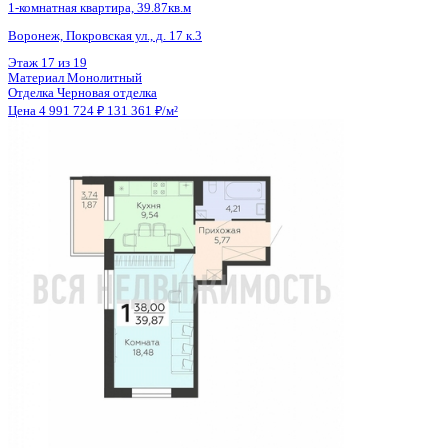
Тип сделки
Первичная продажа
Общая площадь
38.00 м²
Строительная площадь
39.87 м²
Жилая площадь
18.48 м²
Площадь кухни
9.54 м²
Высота потолков
2.59 м
Отделка
Черновая отделка
Санузел
Совмещенный
Кладовка
Нет
Лифт
Да
Изолированные комнаты
Да
Онлайн показ
Да
Похожие объекты