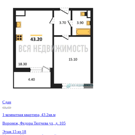
Сдан
1-комнатная квартира, 39.87кв.м
Воронеж, Покровская ул., д. 17 к.3
Этаж
16 из 19
Материал
Монолитный
Отделка
Черновая отделка
Цена 4 991 724 ₽
131 361 ₽/м²