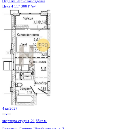
4 кв 2027
квартира-студия, 21,65кв.м.
Воронеж, Летчика Щербакова ул., д. 7
Этаж
23 из 31
Материал
Монолитный
Отделка
Черновая отделка