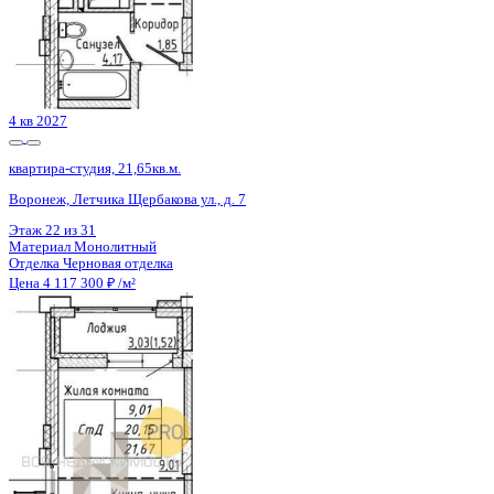
3 кв 2026
квартира-студия, 28,8кв.м.
Воронеж, Содружества б-р, д. 6
Этаж
9 из 13
Материал
Монолитно-кирпичный
Отделка
Предчистовая отделка
Цена 4 118 400 ₽
143 000 ₽/м²