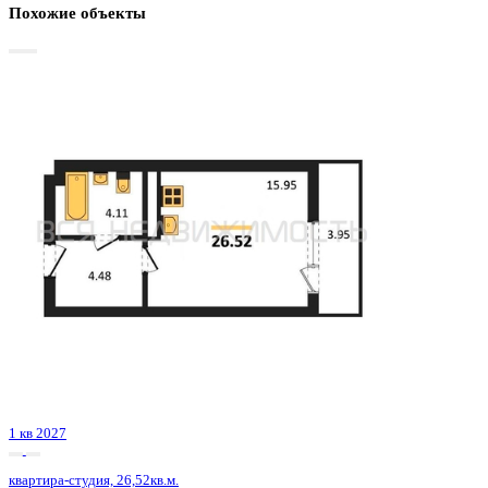
Базовая цена:
4 119 129 ₽
142 976 ₽/м²
Семейная ипотека
от 19 757 ₽/мес
Ипотека
от 48 182 ₽/мес
?
Расчет цены приблизительный, за более точной информаци
обращайтесь к менеджеру
Шахматка
Забронировать
ЖК
ЖК Никитинские сады
Корпус
Позиции 1-4
Срок сдачи
1 кв 2026
Тип дома
Монолитный
Этаж
19/19
№ Квартиры
550
Тип сделки
Первичная продажа