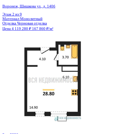
Общая площадь
28.81 м²
Строительная площадь
30.31 м²
Жилая площадь
16.02 м²
Площадь кухни
4.32 м²
Высота потолков
2.59 м
Отделка
Черновая отделка
Санузел
Совмещенный
Кладовка
Нет
Лифт
Да
Изолированные комнаты
Да
Онлайн показ
Да
Похожие объекты