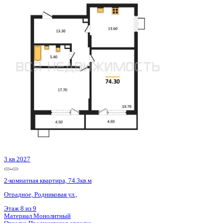
Базовая цена:
7 130 557 ₽
119 841 ₽/м²
Семейная ипотека
от 34 201 ₽/мес
Ипотека
от 83 407 ₽/мес
?
Расчет цены приблизительный, за более точной информаци
Шахматка
Забронировать
ЖК
ЖК Боровое
Корпус
Позиция 29 очередь 2 секция 3
Срок сдачи
4 кв 2024
Тип дома
Монолитно-блочный
Этаж
17/18
№ Квартиры
384
Тип сделки
Первичная продажа
Общая площадь
59.50 м²
Строительная площадь
61.70 м²
Жилая площадь
28.30 м²
Площадь кухни
18.30 м²
Высота потолков
2.56 м