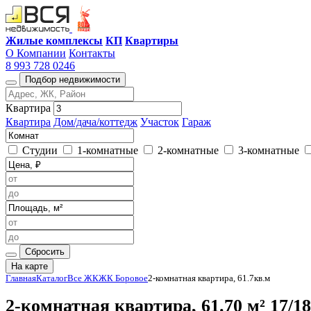
Жилые комплексы
КП
Квартиры
О Компании
Контакты
8 993 728 0246
Подбор недвижимости
Квартира
Квартира
Дом/дача/коттедж
Участок
Гараж
Студии
1-комнатные
2-комнатные
3-комнатные
Сбросить
На карте