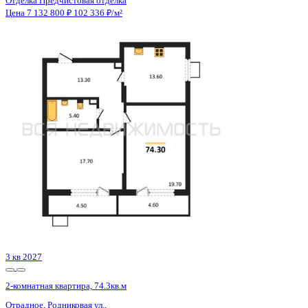
Отделка
Предчистовая отделка
Санузел
Раздельный
Кладовка
Нет
Лифт
Да
Изолированные комнаты
Да
Онлайн показ
Да
Похожие объекты