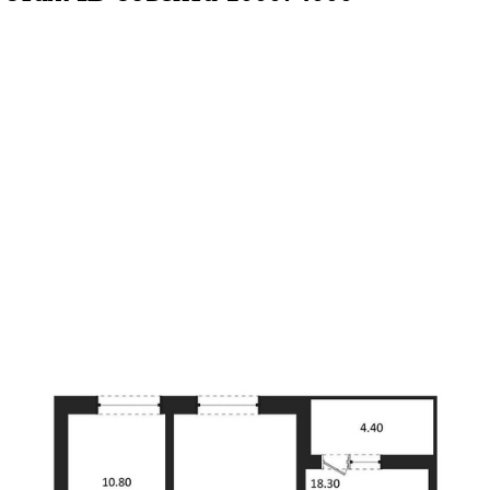
.7кв.м
м² 17/18 этаж
ID объекта 1000