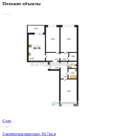
Базовая цена:
10 040 352 ₽
108 544 ₽/м²
Семейная ипотека
от 48 158 ₽/мес
Ипотека
от 117 443 ₽/мес
?
Расчет цены приблизительный, за более точной информаци
обращайтесь к менеджеру
Шахматка
Забронировать
ЖК
ЖК Боровое
Корпус
Позиция 29 очередь 2 секция 3
Срок сдачи
4 кв 2024
Тип дома
Монолитно-блочный
Этаж
13/18
№ Квартиры
333
Тип сделки
Первичная продажа