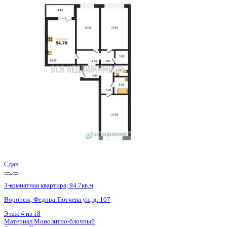
Сдан
3-комнатная квартира, 94.7кв.м
Воронеж, Федора Тютчева ул., д. 107
Этаж
10 из 18
Материал
Монолитно-блочный
Отделка
Предчистовая отделка
Цена 10 040 352 ₽
108 544 ₽/м²