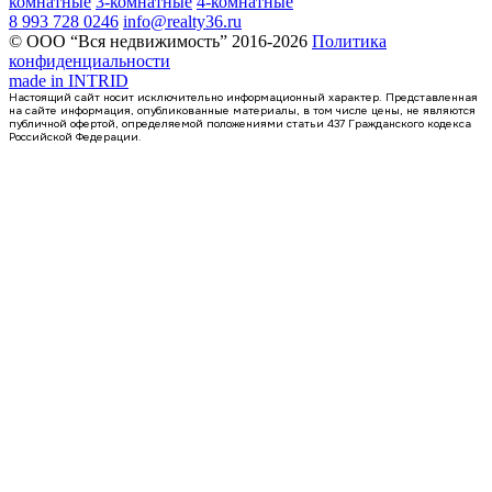
комнатные
3-комнатные
4-комнатные
8 993 728 0246
info@realty36.ru
© ООО “Вся недвижимость” 2016-2026
Политика
конфиденциальности
made in
INTRID
Настоящий сайт носит исключительно информационный характер. Представленная
на сайте информация, опубликованные материалы, в том числе цены, не являются
публичной офертой, определяемой положениями статьи 437 Гражданского кодекса
Российской Федерации.
Сдан
3-комнатная квартира, 94.7кв.м
Воронеж, Федора Тютчева ул., д. 107