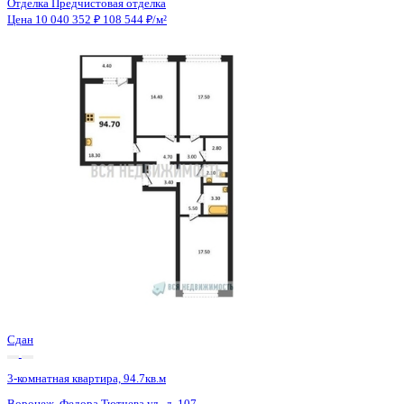
Сдан
3-комнатная квартира, 94.7кв.м
Воронеж, Федора Тютчева ул., д. 107
Этаж
9 из 18
Материал
Монолитно-блочный
Отделка
Предчистовая отделка