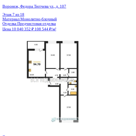
Общая площадь
92.50 м²
Строительная площадь
94.70 м²
Жилая площадь
49.40 м²
Площадь кухни
18.30 м²
Высота потолков
2.56 м
Отделка
Предчистовая отделка
Санузел
Раздельный
Кладовка
Да
Лифт
Да
Изолированные комнаты
Да
Онлайн показ
Да
Похожие объекты