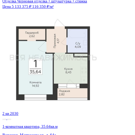
Сдан
1-комнатная квартира, 45.63кв.м
Воронеж, Независимости ул., д. 78 к.3
Этаж
21 из 21
Материал
Монолитный
Отделка
Черновая отделка + штукатурка + стяжка