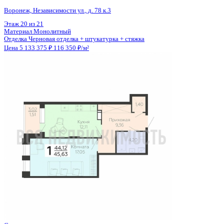
Общая площадь
44.12 м²
Строительная площадь
45.63 м²
Жилая площадь
17.05 м²
Площадь кухни
12.11 м²
Высота потолков
2.58 м
Отделка
Черновая отделка + штукатурка + стяжка
Санузел
Совмещенный
Кладовка
Да
Лифт
Да
Изолированные комнаты
Да
Онлайн показ
Да
Похожие объекты