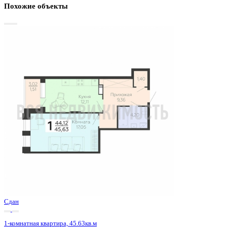
Базовая цена:
5 133 375 ₽
116 350 ₽/м²
Семейная ипотека
от 24 622 ₽/мес
Ипотека
от 60 046 ₽/мес
?
Расчет цены приблизительный, за более точной информаци
обращайтесь к менеджеру
Шахматка
Забронировать
ЖК
ЖК Галактика 2|3
Корпус
Секция 2.3
Срок сдачи
4 кв 2024
Тип дома
Монолитный
Этаж
14/21
№ Квартиры
1068
Тип сделки
Первичная продажа