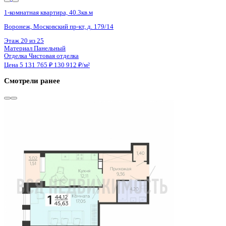
Сдан
1-комнатная квартира, 45.63кв.м
Воронеж, Независимости ул., д. 78 к.3
Этаж
16 из 21
Материал
Монолитный
Отделка
Черновая отделка + штукатурка + стяжка
Цена 5 133 375 ₽
116 350 ₽/м²