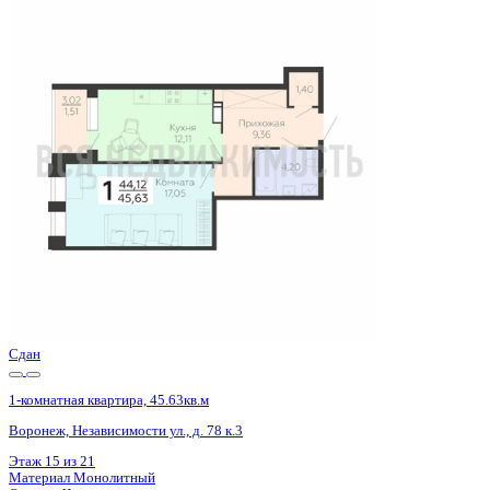
Сдан
1-комнатная квартира, 45.63кв.м
Воронеж, Независимости ул., д. 78 к.3
Этаж
19 из 21
Материал
Монолитный
Отделка
Черновая отделка + штукатурка + стяжка
Цена 5 133 375 ₽
116 350 ₽/м²