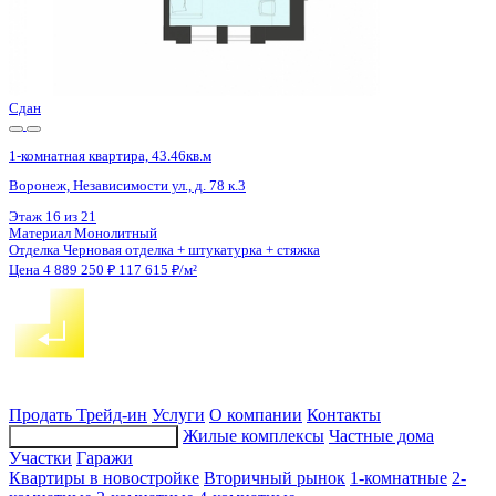
2 кв 2027
1-комнатная квартира, 31.54кв.м
с. Мирное, Парковая ул.,
Этаж
9 из 9
Материал
Монолитно-блочный
Отделка
Черновая отделка
Цена 4 888 700 ₽
172 380 ₽/м²
Продать
Трейд-ин
Услуги
О компании
Контакты
Жилые комплексы
Частные дома
Подбор недвижимости
Участки
Гаражи
Квартиры в новостройке
Вторичный рынок
1-комнатные
2-