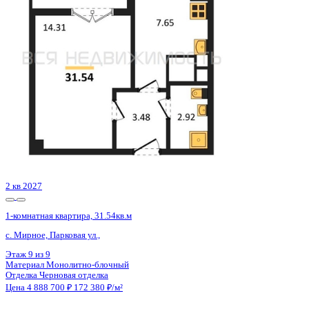
Воронеж, Независимости ул., д. 78 к.3
Этаж
19 из 21
Материал
Монолитный
Отделка
Черновая отделка + штукатурка + стяжка
Цена 4 889 250 ₽
117 615 ₽/м²