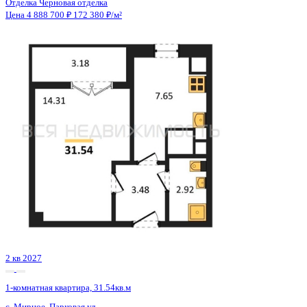
Сдан
1-комнатная квартира, 43.46кв.м
Воронеж, Независимости ул., д. 78 к.3
Этаж
20 из 21
Материал
Монолитный
Отделка
Черновая отделка + штукатурка + стяжка