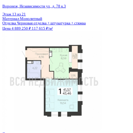
Общая площадь
41.57 м²
Строительная площадь
43.46 м²
Жилая площадь
19.34 м²
Площадь кухни
8.59 м²
Высота потолков
2.58 м
Отделка
Черновая отделка + штукатурка + стяжка
Санузел
Совмещенный
Кладовка
Да
Лифт
Да
Изолированные комнаты
Да
Онлайн показ
Да
Похожие объекты