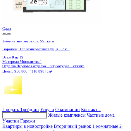
2 кв 2028
2-комнатная квартира, 45.4кв.м
Воронеж, Циолковского ул., д. 26
Этаж
10 из 14
Материал
Монолитно-блочный
Отделка
Черновая отделка
Цена 5 976 174 ₽
133 695 ₽/м²
Продать
Трейд-ин
Услуги
О компании
Контакты
Жилые комплексы
Частные дома
Подбор недвижимости
Участки
Гаражи
Квартиры в новостройке
Вторичный рынок
1-комнатные
2-