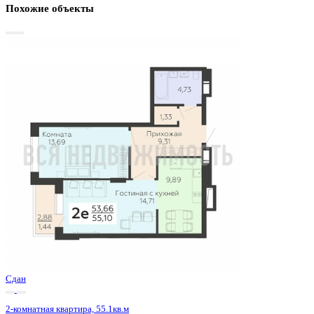
Базовая цена:
5 950 800 ₽
110 898 ₽/м²
Семейная ипотека
от 28 542 ₽/мес
Ипотека
от 69 607 ₽/мес
?
Расчет цены приблизительный, за более точной информаци
обращайтесь к менеджеру
Шахматка
Забронировать
ЖК
ЖК Молодежный
Корпус
Секция 3
Срок сдачи
4 кв 2023
Тип дома
Монолитный
Этаж
9/19
№ Квартиры
124
Тип сделки
Первичная продажа