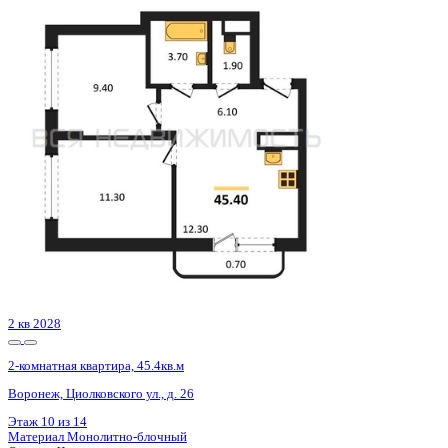
2 кв 2030
2-комнатная квартира, 45.37кв.м
Воронеж, 45 Стрелковой дивизии ул., д. 259/27
Этаж
14 из 21
Материал
Монолитный
Отделка
Черновая отделка + штукатурка + стяжка
Цена 5 961 618 ₽
135 986 ₽/м²