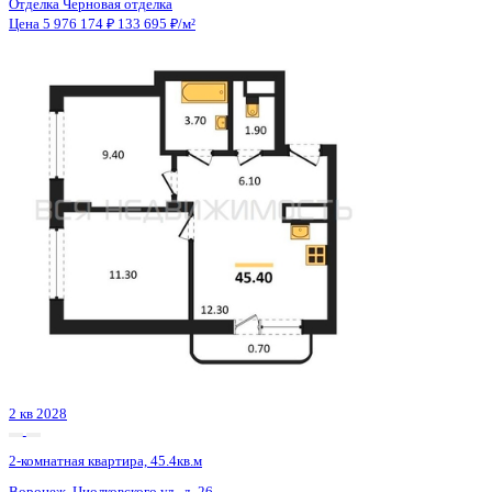
2 кв 2030
2-комнатная квартира, 45.37кв.м
Воронеж, 45 Стрелковой дивизии ул., д. 259/27
Этаж
13 из 21
Материал
Монолитный
Отделка
Черновая отделка + штукатурка + стяжка