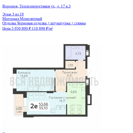
Общая площадь
53.66 м²
Строительная площадь
55.10 м²
Жилая площадь
28.40 м²
Площадь кухни
9.89 м²
Высота потолков
2.59 м
Отделка
Черновая отделка + штукатурка + стяжка
Санузел
Совмещенный
Кладовка
Да
Лифт
Да
Изолированные комнаты
Да
Онлайн показ
Да
Похожие объекты