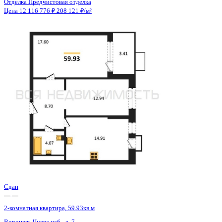
4 кв 2026
2-комнатная квартира, 65.8кв.м
Воронеж, Красных партизан ул., д. 35
Этаж
13 из 17
Материал
Монолитный
Отделка
Чистовая отделка