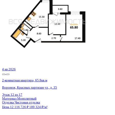
Воронеж, Чуева наб., д. 7
Этаж
16 из 21
Материал
Монолитно-кирпичный
Отделка
Предчистовая отделка
Цена 12 115 336 ₽
208 096 ₽/м²