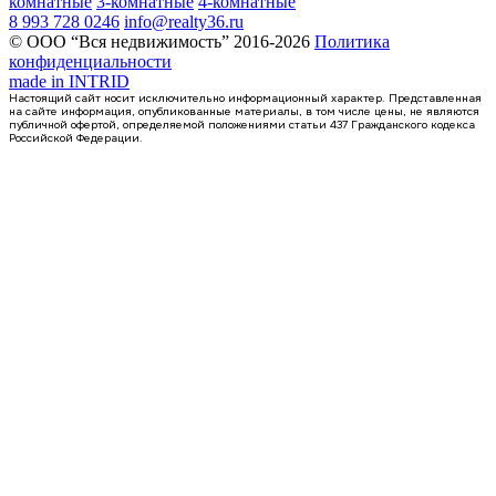
комнатные
3-комнатные
4-комнатные
8 993 728 0246
info@realty36.ru
© ООО “Вся недвижимость” 2016-2026
Политика
конфиденциальности
made in
INTRID
Настоящий сайт носит исключительно информационный характер. Представленная
на сайте информация, опубликованные материалы, в том числе цены, не являются
публичной офертой, определяемой положениями статьи 437 Гражданского кодекса
Российской Федерации.
Сдан
2-комнатная квартира, 59.93кв.м
Воронеж, Чуева наб., д. 7