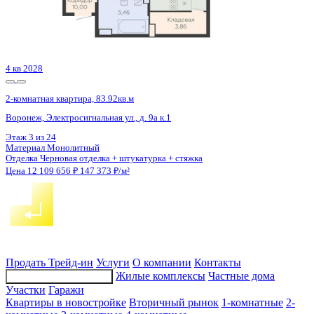
Сдан
2-комнатная квартира, 59.93кв.м
Воронеж, Чуева наб., д. 7
Этаж
15 из 21
Материал
Монолитно-кирпичный
Отделка
Предчистовая отделка
Цена 12 116 776 ₽
208 121 ₽/м²
Продать
Трейд-ин
Услуги
О компании
Контакты
Жилые комплексы
Частные дома
Подбор недвижимости
Участки
Гаражи
Квартиры в новостройке
Вторичный рынок
1-комнатные
2-