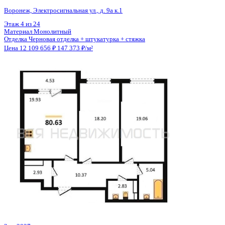
Общая площадь
82.17 м²
Строительная площадь
83.92 м²
Жилая площадь
35.56 м²
Площадь кухни
25.67 м²
Высота потолков
2.77 м
Отделка
Черновая отделка + штукатурка + стяжка
Санузел
Раздельный
Кладовка
Да
Лифт
Да
Изолированные комнаты
Да
Онлайн показ
Да
Похожие объекты