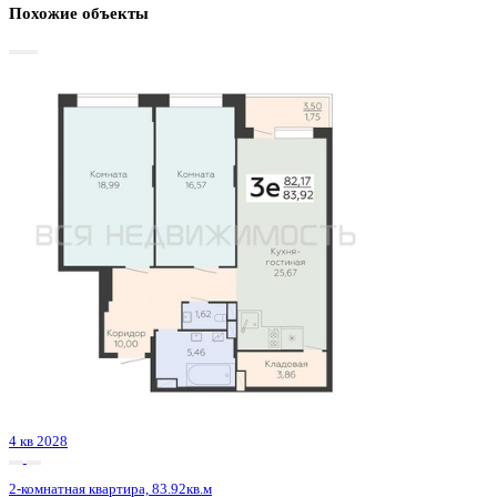
Базовая цена:
12 109 656 ₽
147 373 ₽/м²
Семейная ипотека
от 58 083 ₽/мес
Ипотека
от 141 648 ₽/мес
?
Расчет цены приблизительный, за более точной информаци
обращайтесь к менеджеру
Шахматка
Забронировать
ЖК
ЖК Зарядье
Корпус
Секции 4-8
Срок сдачи
4 кв 2028
Тип дома
Монолитный
Этаж
3/24
№ Квартиры
530
Тип сделки
Первичная продажа