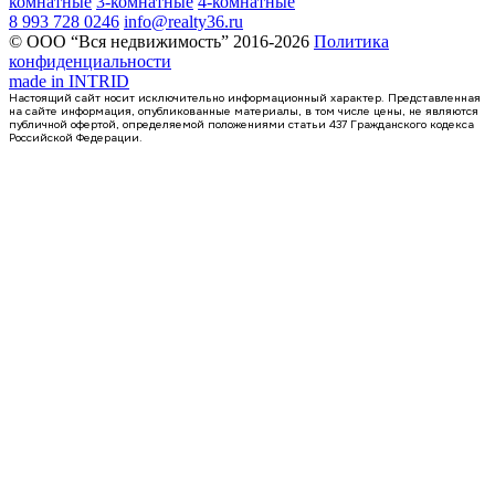
комнатные
3-комнатные
4-комнатные
8 993 728 0246
info@realty36.ru
© ООО “Вся недвижимость” 2016-2026
Политика
конфиденциальности
made in
INTRID
Настоящий сайт носит исключительно информационный характер. Представленная
на сайте информация, опубликованные материалы, в том числе цены, не являются
публичной офертой, определяемой положениями статьи 437 Гражданского кодекса
Российской Федерации.
Сдан
2-комнатная квартира, 55.57кв.м
Воронеж, Чуева наб., д. 7