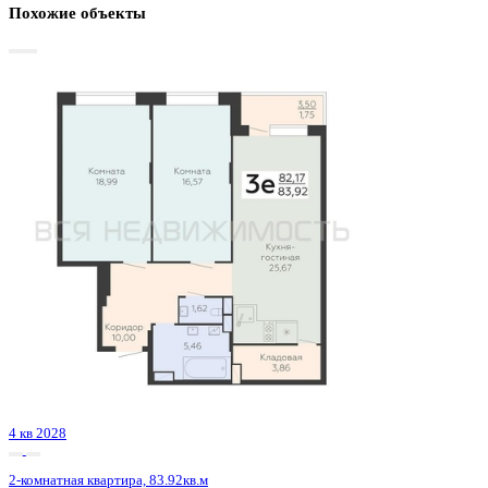
Базовая цена:
12 386 592 ₽
150 743 ₽/м²
Семейная ипотека
от 59 411 ₽/мес
Ипотека
от 144 888 ₽/мес
?
Расчет цены приблизительный, за более точной информаци
обращайтесь к менеджеру
Шахматка
Забронировать
ЖК
ЖК Зарядье
Корпус
Секции 4-8
Срок сдачи
4 кв 2028
Тип дома
Монолитный
Этаж
11/24
№ Квартиры
594
Тип сделки
Первичная продажа