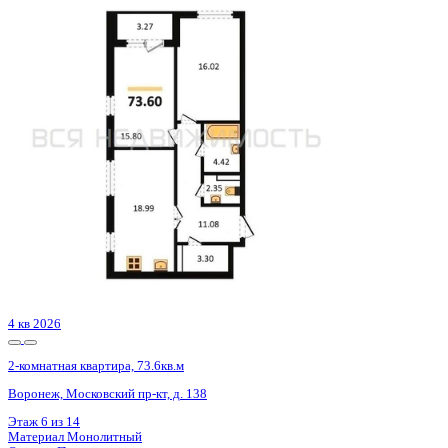
4 кв 2028
2-комнатная квартира, 83.92кв.м
Воронеж, Электросигнальная ул., д. 9а к.1
Этаж
10 из 24
Материал
Монолитный
Отделка
Черновая отделка + штукатурка + стяжка
Цена 12 386 592 ₽
150 743 ₽/м²