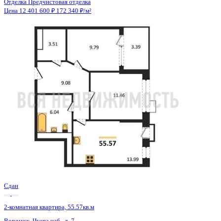
2 кв 2027
2-комнатная квартира, 80.49кв.м
Воронеж, Академика Першина ул., д. 5
Этаж
17 из 18
Материал
Монолитно-блочный
Отделка
Предчистовая отделка