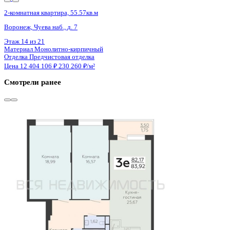
2 кв 2026
2-комнатная квартира, 83.06кв.м
Воронеж, Ломоносова ул., д. 116/25
Этаж
1 из 18
Материал
Монолитно-блочный
Отделка
Предчистовая отделка
Цена 12 375 940 ₽
158 747 ₽/м²