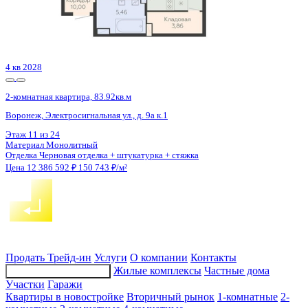
4 кв 2026
2-комнатная квартира, 73.6кв.м
Воронеж, Московский пр-кт, д. 138
Этаж
6 из 14
Материал
Монолитный
Отделка
Предчистовая отделка
Цена 12 401 600 ₽
172 340 ₽/м²
Продать
Трейд-ин
Услуги
О компании
Контакты
Жилые комплексы
Частные дома
Подбор недвижимости
Участки
Гаражи
Квартиры в новостройке
Вторичный рынок
1-комнатные
2-