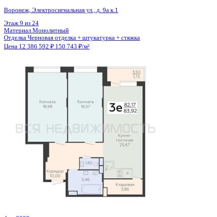
Общая площадь
82.17 м²
Строительная площадь
83.92 м²
Жилая площадь
35.56 м²
Площадь кухни
25.67 м²
Высота потолков
2.77 м
Отделка
Черновая отделка + штукатурка + стяжка
Санузел
Раздельный
Кладовка
Да
Лифт
Да
Изолированные комнаты
Да
Онлайн показ
Да
Похожие объекты