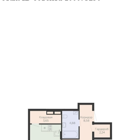
.91кв.м
м² 10/14 этаж
ID объекта 1000