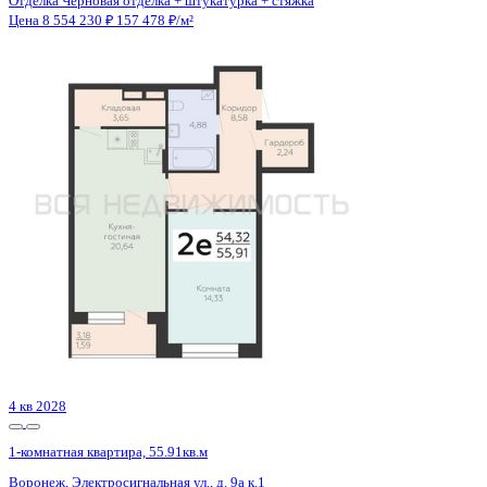
Отделка
Черновая отделка + штукатурка + стяжка
Санузел
Совмещенный
Кладовка
Да
Лифт
Да
Изолированные комнаты
Да
Онлайн показ
Да
Похожие объекты