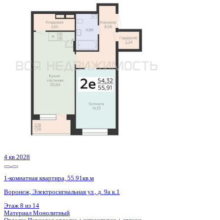
Базовая цена:
8 554 230 ₽
157 478 ₽/м²
Семейная ипотека
от 41 030 ₽/мес
Ипотека
от 100 060 ₽/мес
?
Расчет цены приблизительный, за более точной информаци
Шахматка
Забронировать
ЖК
ЖК Зарядье
Корпус
Секции 4-8
Срок сдачи
4 кв 2028
Тип дома
Монолитный
Этаж
10/14
№ Квартиры
743
Тип сделки
Первичная продажа
Общая площадь
54.32 м²
Строительная площадь
55.91 м²
Жилая площадь
14.33 м²
Площадь кухни
20.64 м²
Высота потолков
2.77 м