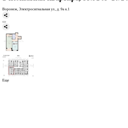
Главная
Каталог
Все ЖК
ЖК Зарядье
1-комнатная квартира, 55
1-комнатная квартира, 55.91 
Воронеж, Электросигнальная ул., д. 9а к.1