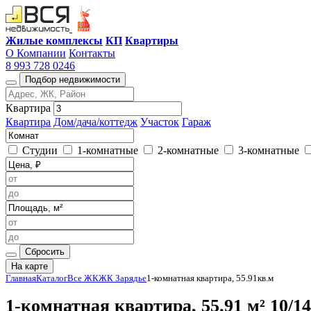
Жилые комплексы
КП
Квартиры
О Компании
Контакты
8 993 728 0246
Подбор недвижимости
Квартира
Квартира
Дом/дача/коттедж
Участок
Гараж
Студии
1-комнатные
2-комнатные
3-комнатные
Сбросить
На карте